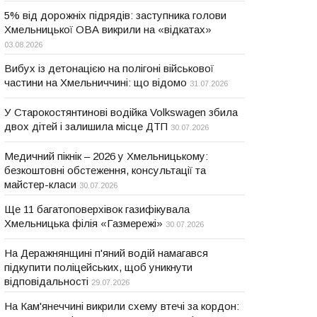
5% від дорожніх підрядів: заступника голови
Хмельницької ОВА викрили на «відкатах»
03.08.2026
Вибух із детонацією на полігоні військової
частини на Хмельниччині: що відомо
31.07.2026
У Старокостянтинові водійка Volkswagen збила
двох дітей і залишила місце ДТП
30.07.2026
Медичний пікнік – 2026 у Хмельницькому:
безкоштовні обстеження, консультації та
майстер-класи
30.07.2026
Ще 11 багатоповерхівок газифікувала
Хмельницька філія «Газмережі»
30.07.2026
На Деражнянщині п'яний водій намагався
підкупити поліцейських, щоб уникнути
відповідальності
29.07.2026
На Кам'янеччині викрили схему втечі за кордон: