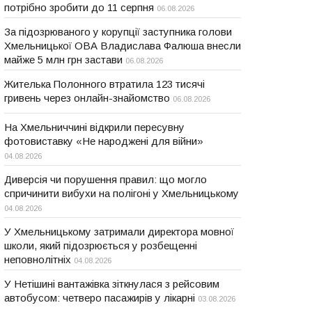
потрібно зробити до 11 серпня
06.08.2026
За підозрюваного у корупції заступника голови
Хмельницької ОВА Владислава Фалюша внесли
майже 5 млн грн застави
06.08.2026
Жителька Полонного втратила 123 тисячі
гривень через онлайн-знайомство
06.08.2026
На Хмельниччині відкрили пересувну
фотовиставку «Не народжені для війни»
04.08.2026
Диверсія чи порушення правил: що могло
спричинити вибухи на полігоні у Хмельницькому
04.08.2026
У Хмельницькому затримали директора мовної
школи, який підозрюється у розбещенні
неповнолітніх
04.08.2026
У Нетішині вантажівка зіткнулася з рейсовим
автобусом: четверо пасажирів у лікарні
03.08.2026