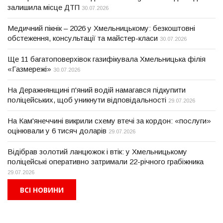
залишила місце ДТП
30.07.2026
Медичний пікнік – 2026 у Хмельницькому: безкоштовні
обстеження, консультації та майстер-класи
30.07.2026
Ще 11 багатоповерхівок газифікувала Хмельницька філія
«Газмережі»
30.07.2026
На Деражнянщині п'яний водій намагався підкупити
поліцейських, щоб уникнути відповідальності
29.07.2026
На Кам'янеччині викрили схему втечі за кордон: «послуги»
оцінювали у 6 тисяч доларів
29.07.2026
Відібрав золотий ланцюжок і втік: у Хмельницькому
поліцейські оперативно затримали 22-річного грабіжника
29.07.2026
ВСІ НОВИНИ