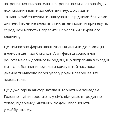
патронатних вихователів. Патронатна сім’я готова будь-
якої хвилини взяти до себе дитину, доглядати її
та навіть забезпечувати спілкування з рідними батьками
дитини. І вони не знають, яких дітей і коли їм привезуть:
серед ночі можуть направити немовля чи 18-річного
хлопчину.
Це тимчасова форма влаштування дитини до 3 місяців,
а найбільше – до 6 місяців. А от фахівці соціальної
роботи мають допомогти родині, що потрапила в складні
життєві обставини подолати кризу в той час, поки
дитина тимчасово перебуває у родині патронатних
вихователів.
Це дуже гарна альтернатива інтернатним закладам.
Головне – діти зростають у сім’ї, відчувають родинне
тепло, підтримку близьких людей і впевненість
у майбутньому.