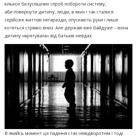
кількох безуспішних спроб побороти систему,
аби повернути дитину, люди, в яких і так сталися
серйозні життєві негаразди, опускають руки і лише
котяться стрімко вниз. Але державі вже байдуже – вона
дитину
«врятувала
» від батьків-невдах.
В якийсь момент це падіння стає невідворотнім і тоді