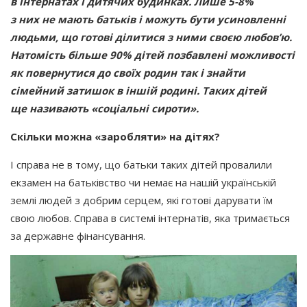
в інтернатах і дитячих будинках. Лише 5-8%
з них не мають батьків і можуть бути усиновленні
людьми, що готові ділитися з ними своєю любов’ю.
Натомість більше 90% дітей позбавлені можливості
як повернутися до своїх родин так і знайти
сімейний затишок в іншій родині. Таких дітей
ще називають
«соціальні
сироти».
Скільки можна
«заробляти
» на дітях?
І справа не в тому, що батьки таких дітей провалили
екзамен на батьківство чи немає на нашій українській
землі людей з добрим серцем, які готові дарувати їм
свою любов. Справа в системі інтернатів, яка тримається
за державне фінансування.