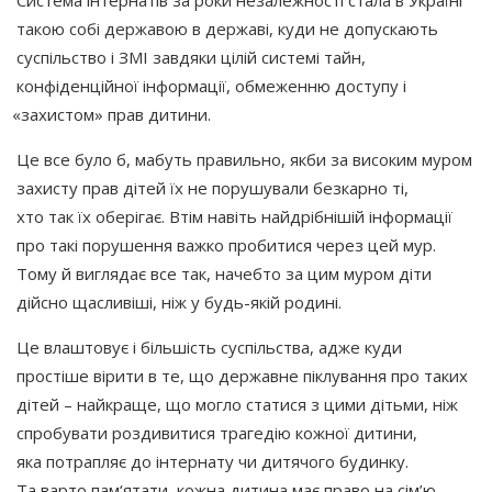
Система інтернатів за роки незалежності стала в Україні
такою собі державою в державі, куди не допускають
суспільство і ЗМІ завдяки цілій системі тайн,
конфіденційної інформації, обмеженню доступу і
«захистом
» прав дитини.
Це все було б, мабуть правильно, якби за високим муром
захисту прав дітей їх не порушували безкарно ті,
хто так їх оберігає. Втім навіть найдрібнішій інформації
про такі порушення важко пробитися через цей мур.
Тому й виглядає все так, начебто за цим муром діти
дійсно щасливіші, ніж у будь-якій родині.
Це влаштовує і більшість суспільства, адже куди
простіше вірити в те, що державне піклування про таких
дітей – найкраще, що могло статися з цими дітьми, ніж
спробувати роздивитися трагедію кожної дитини,
яка потрапляє до інтернату чи дитячого будинку.
Та варто пам‘ятати, кожна дитина має право на сім’ю.