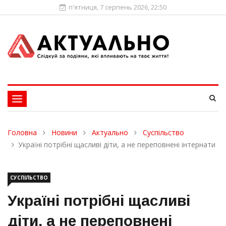
п'ятниця, 7 серпень 2026, 22:50
Toggle
navigation
Головна
Новини
Актуально
Суспільство
Україні потрібні щасливі діти, а не переповнені інтернати
СУСПІЛЬСТВО
Україні потрібні щасливі
діти, а не переповнені