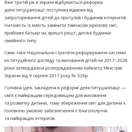
Вже третій рік в Україні відбувається реформа
деінституціалізації: поступова відмова від
запроторювання дітей до притулків і будинків інтернатів.
Натомість їх мають замінити тимчасові
(кризові
) сім’ї,
прийомні батьки чи, врешті решт, дитячі будинки
сімейного типу.
Саме така Національна стратегія реформування системи
інституційного догляду та виховання дітей на 2017–2026
роки затверджена розпорядженням Кабінету Міністрів
України від 9 серпня 2017 року № 526р.
Головна ідея, закладена в реформі деінституціалізації —
сім’я є найкращим середовищем для виховання
та розвитку дитини, тому збереження сім’ї для дитини є
головною умовою забезпечення її благополуччя
та найкращих інтересів.