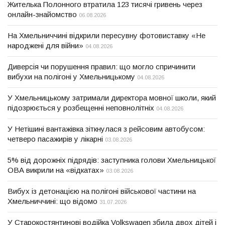
Жителька Полонного втратила 123 тисячі гривень через
онлайн-знайомство
06.08.2026
На Хмельниччині відкрили пересувну фотовиставку «Не
народжені для війни»
04.08.2026
Диверсія чи порушення правил: що могло спричинити
вибухи на полігоні у Хмельницькому
04.08.2026
У Хмельницькому затримали директора мовної школи, який
підозрюється у розбещенні неповнолітніх
04.08.2026
У Нетішині вантажівка зіткнулася з рейсовим автобусом:
четверо пасажирів у лікарні
03.08.2026
5% від дорожніх підрядів: заступника голови Хмельницької
ОВА викрили на «відкатах»
03.08.2026
Вибух із детонацією на полігоні військової частини на
Хмельниччині: що відомо
31.07.2026
У Старокостянтинові водійка Volkswagen збила двох дітей і