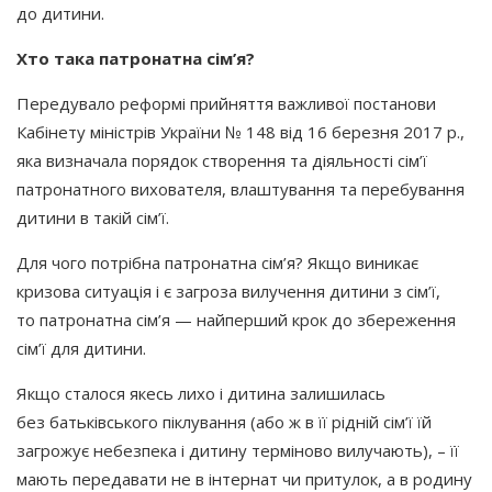
до дитини.
Хто така патронатна сім’я?
Передувало реформі прийняття важливої постанови
Кабінету міністрів України № 148 від 16 березня 2017 р.,
яка визначала порядок створення та діяльності сім’ї
патронатного вихователя, влаштування та перебування
дитини в такій сім’ї.
Для чого потрібна патронатна сім’я? Якщо виникає
кризова ситуація і є загроза вилучення дитини з сім’ї,
то патронатна сім’я — найперший крок до збереження
сім’ї для дитини.
Якщо сталося якесь лихо і дитина залишилась
без батьківського піклування
(або
ж в її рідній сім’ї їй
загрожує небезпека і дитину терміново вилучають), – її
мають передавати не в інтернат чи притулок, а в родину