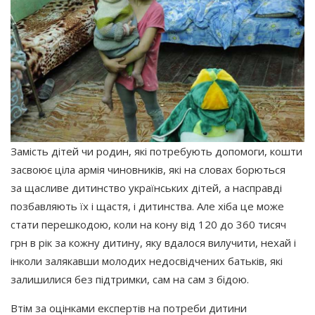
Замість дітей чи родин, які потребують допомоги, кошти
засвоює ціла армія чиновників, які на словах борються
за щасливе дитинство українських дітей, а насправді
позбавляють їх і щастя, і дитинства. Але хіба це може
стати перешкодою, коли на кону від 120 до 360 тисяч
грн в рік за кожну дитину, яку вдалося вилучити, нехай і
інколи залякавши молодих недосвідчених батьків, які
залишилися без підтримки, сам на сам з бідою.
Втім за оцінками експертів на потреби дитини