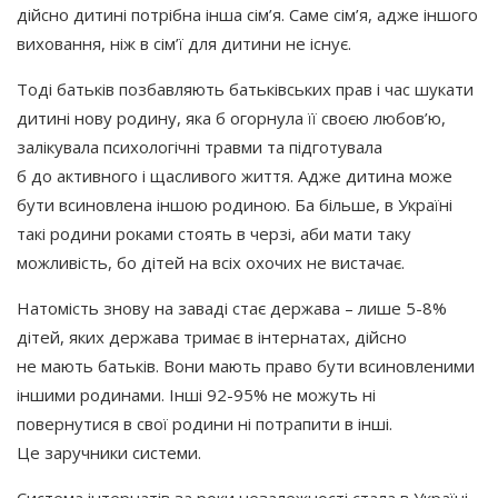
дійсно дитині потрібна інша сім’я. Саме сім’я, адже іншого
виховання, ніж в сім’ї для дитини не існує.
Тоді батьків позбавляють батьківських прав і час шукати
дитині нову родину, яка б огорнула її своєю любов’ю,
залікувала психологічні травми та підготувала
б до активного і щасливого життя. Адже дитина може
бути всиновлена іншою родиною. Ба більше, в Україні
такі родини роками стоять в черзі, аби мати таку
можливість, бо дітей на всіх охочих не вистачає.
Натомість знову на заваді стає держава – лише 5-8%
дітей, яких держава тримає в інтернатах, дійсно
не мають батьків. Вони мають право бути всиновленими
іншими родинами. Інші 92-95% не можуть ні
повернутися в свої родини ні потрапити в інші.
Це заручники системи.