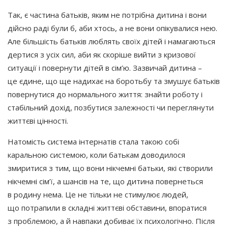
Так, є частина батьків, яким не потрібна дитина і вони
дійсно раді були б, аби хтось, а не вони опікувалися нею.
Але більшість батьків люблять своїх дітей і намагаються
дертися з усіх сил, аби як скоріше вийти з кризової
ситуації і повернути дітей в сім’ю. Зазвичай дитина –
це єдине, що ще надихає на боротьбу та змушує батьків
повернутися до нормального життя: знайти роботу і
стабільний дохід, позбутися залежності чи переглянути
життєві цінності.
Натомість система інтернатів стала такою собі
каральною системою, коли батькам доводилося
змиритися з тим, що вони нікчемні батьки, які створили
нікчемні сім’ї, а шансів на те, що дитина повернеться
в родину нема. Це не тільки не стимулює людей,
що потрапили в складні життєві обставини, впоратися
з проблемою, а й навпаки добиває їх психологічно. Після