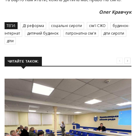
Олег Кравчук
ТЕГИ:
ДІ реформа
соціальні сироти
сім'ї СЖО
будинок-
інтернат
дитячий будинок
патронатна сім'я
діти сироти
діти
ЧИТАЙТЕ ТАКОЖ: