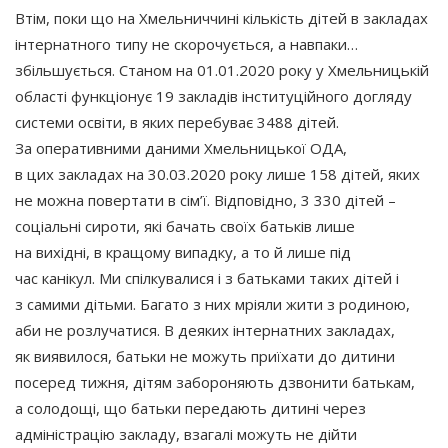
Втім, поки що на Хмельниччині кількість дітей в закладах
інтернатного типу не скорочується, а навпаки…
збільшується. Станом на 01.01.2020 року у Хмельницькій
області функціонує 19 закладів інституційного догляду
системи освіти, в яких перебуває 3488 дітей.
За оперативними даними Хмельницької ОДА,
в цих закладах на 30.03.2020 року лише 158 дітей, яких
не можна повертати в сім’ї. Відповідно, 3 330 дітей –
соціальні сироти, які бачать своїх батьків лише
на вихідні, в кращому випадку, а то й лише під
час канікул. Ми спілкувалися і з батьками таких дітей і
з самими дітьми. Багато з них мріяли жити з родиною,
аби не розлучатися. В деяких інтернатних закладах,
як виявилося, батьки не можуть приїхати до дитини
посеред тижня, дітям забороняють дзвонити батькам,
а солодощі, що батьки передають дитині через
адміністрацію закладу, взагалі можуть не дійти