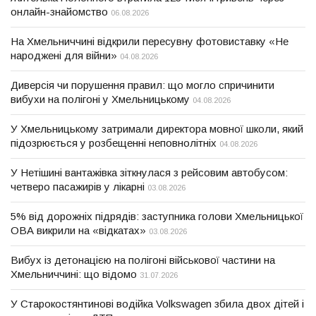
онлайн-знайомство
06.08.2026
На Хмельниччині відкрили пересувну фотовиставку «Не
народжені для війни»
04.08.2026
Диверсія чи порушення правил: що могло спричинити
вибухи на полігоні у Хмельницькому
04.08.2026
У Хмельницькому затримали директора мовної школи, який
підозрюється у розбещенні неповнолітніх
04.08.2026
У Нетішині вантажівка зіткнулася з рейсовим автобусом:
четверо пасажирів у лікарні
03.08.2026
5% від дорожніх підрядів: заступника голови Хмельницької
ОВА викрили на «відкатах»
03.08.2026
Вибух із детонацією на полігоні військової частини на
Хмельниччині: що відомо
31.07.2026
У Старокостянтинові водійка Volkswagen збила двох дітей і