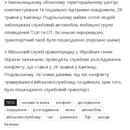
У Хмельницькому обласному територіальному центрі
комплектування та соціальної підтримки повідомили, 29
травня у Кам'янці-Подільському майже сотня людей
заблокувала службовий автомобіль мобільної групи
оповіщення ТЦК та СП. За їхньою інформацією,
транспортний засіб було пошкоджено
(порізано
шини).
У Військовій службі правопорядку у Збройних силах
України зазначили, проводять службове розслідування
конфлікту, що стався у 29 травня у Кам'янці-
Подільському. За їхніми даними, під час конфлікту
травмувалися військовослужбовці та цивільні, крім того,
було пошкоджено службовий транспорт.
ТЕГИ:
чоловік та жінка
конфлікт
дослідження
порушення
розслідування
жінка
автомобіль
військовослужбовці
час
Шевченко
ТЦК
заходи
безпеки