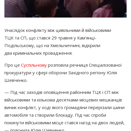
Унаслідок конфлікту між цивільними й військовими
ТЦК та СП, що стався 29 травня у Кам'янці-
Подільському, що на Хмельниччині, відкрили
два кримінальних провадження.
Про це
Суспільному
розповіла речниця Спеціалізованої
прокуратури у сфері оборони Західного регіону Юлія
Шевченко.
— Під час заходів оповіщення районним ТЦК і СП між
військовими та кількома десятками місцевих мешканців
виник конфлікт, у ході якого громадяни перерізали шини
автомобіля та створили блокаду. Під час спроби
покинути військовими місце стався наїзд на двох людей,
— пояснила Юлія Шевченко.