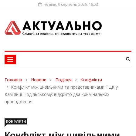
неділя, 9 серпень 2026, 16:53
Toggle
navigation
Головна
Новини
Поділля
Конфлікти
Конфлікт між цивільними та представниками ТЦК у
Кам'янці-Подільському: відкрито два кримінальних
провадження
КОНФЛІКТИ
Конфлікт між цивільними