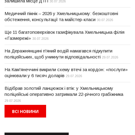
залишила місце ДТП
30.07.2026
Медичний пікнік – 2026 у Хмельницькому: безкоштовні
обстеження, консультації та майстер-класи
30.07.2026
Ще 11 багатоповерхівок газифікувала Хмельницька філія
«Газмережі»
30.07.2026
На Деражнянщині п'яний водій намагався підкупити
поліцейських, щоб уникнути відповідальності
29.07.2026
На Кам'янеччині викрили схему втечі за кордон: «послуги»
оцінювали у 6 тисяч доларів
29.07.2026
Відібрав золотий ланцюжок і втік: у Хмельницькому
поліцейські оперативно затримали 22-річного грабіжника
29.07.2026
ВСІ НОВИНИ