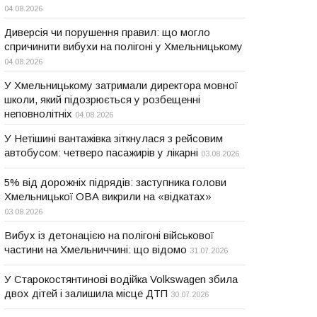
04.08.2026
Диверсія чи порушення правил: що могло
спричинити вибухи на полігоні у Хмельницькому
04.08.2026
У Хмельницькому затримали директора мовної
школи, який підозрюється у розбещенні
неповнолітніх
04.08.2026
У Нетішині вантажівка зіткнулася з рейсовим
автобусом: четверо пасажирів у лікарні
03.08.2026
5% від дорожніх підрядів: заступника голови
Хмельницької ОВА викрили на «відкатах»
03.08.2026
Вибух із детонацією на полігоні військової
частини на Хмельниччині: що відомо
31.07.2026
У Старокостянтинові водійка Volkswagen збила
двох дітей і залишила місце ДТП
30.07.2026