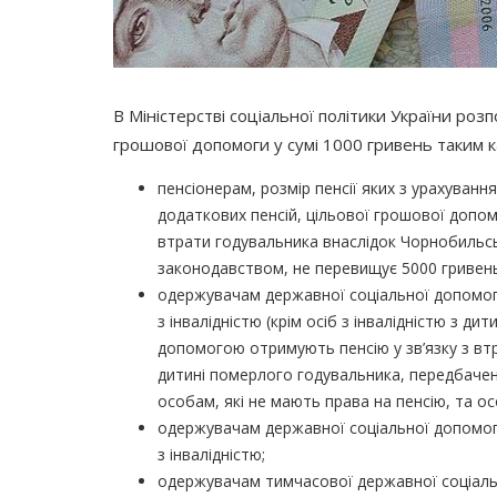
В Міністерстві соціальної політики України роз
грошової допомоги у сумі 1000 гривень таким к
пенсіонерам, розмір пенсії яких з урахува
додаткових пенсій, цільової грошової допомог
втрати годувальника внаслідок Чорнобильсь
законодавством, не перевищує 5000 гривень 
одержувачам державної соціальної допомоги
з інвалідністю
(крім
осіб з інвалідністю з дити
допомогою отримують пенсію у зв’язку з в
дитині померлого годувальника, передбаче
особам, які не мають права на пенсію, та ос
одержувачам державної соціальної допомоги
з інвалідністю;
одержувачам тимчасової державної соціаль