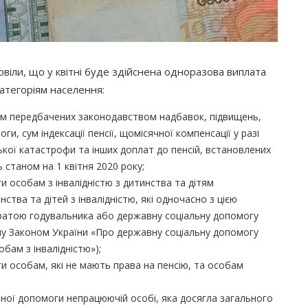
повіли, що у квітні буде здійснена одноразова виплата
атегоріям населення:
нням передбачених законодавством надбавок, підвищень,
и, сум індексації пенсії, щомісячної компенсації у разі
кої катастрофи та інших доплат до пенсій, встановлених
станом на 1 квітня 2020 року;
 особам з інвалідністю з дитинства та дітям
нства та дітей з інвалідністю, які одночасно з цією
тратою годувальника або державну соціальну допомогу
ну Законом України
«Про
державну соціальну допомогу
обам з інвалідністю»);
 особам, які не мають права на пенсію, та особам
ної допомоги непрацюючій особі, яка досягла загального