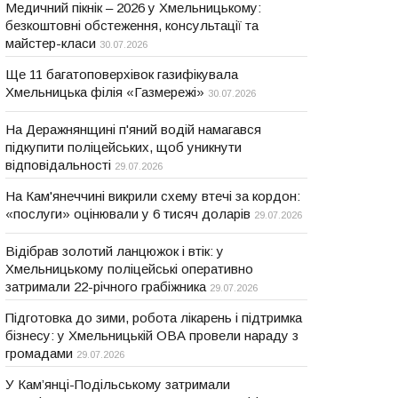
Медичний пікнік – 2026 у Хмельницькому:
безкоштовні обстеження, консультації та
майстер-класи
30.07.2026
Ще 11 багатоповерхівок газифікувала
Хмельницька філія «Газмережі»
30.07.2026
На Деражнянщині п'яний водій намагався
підкупити поліцейських, щоб уникнути
відповідальності
29.07.2026
На Кам'янеччині викрили схему втечі за кордон:
«послуги» оцінювали у 6 тисяч доларів
29.07.2026
Відібрав золотий ланцюжок і втік: у
Хмельницькому поліцейські оперативно
затримали 22-річного грабіжника
29.07.2026
Підготовка до зими, робота лікарень і підтримка
бізнесу: у Хмельницькій ОВА провели нараду з
громадами
29.07.2026
У Кам’янці-Подільському затримали