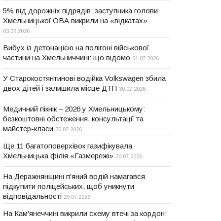
5% від дорожніх підрядів: заступника голови
Хмельницької ОВА викрили на «відкатах»
03.08.2026
Вибух із детонацією на полігоні військової
частини на Хмельниччині: що відомо
31.07.2026
У Старокостянтинові водійка Volkswagen збила
двох дітей і залишила місце ДТП
30.07.2026
Медичний пікнік – 2026 у Хмельницькому:
безкоштовні обстеження, консультації та
майстер-класи
30.07.2026
Ще 11 багатоповерхівок газифікувала
Хмельницька філія «Газмережі»
30.07.2026
На Деражнянщині п'яний водій намагався
підкупити поліцейських, щоб уникнути
відповідальності
29.07.2026
На Кам'янеччині викрили схему втечі за кордон: