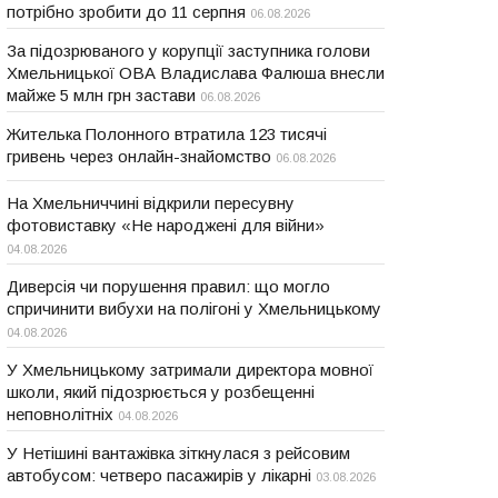
потрібно зробити до 11 серпня
06.08.2026
За підозрюваного у корупції заступника голови
Хмельницької ОВА Владислава Фалюша внесли
майже 5 млн грн застави
06.08.2026
Жителька Полонного втратила 123 тисячі
гривень через онлайн-знайомство
06.08.2026
На Хмельниччині відкрили пересувну
фотовиставку «Не народжені для війни»
04.08.2026
Диверсія чи порушення правил: що могло
спричинити вибухи на полігоні у Хмельницькому
04.08.2026
У Хмельницькому затримали директора мовної
школи, який підозрюється у розбещенні
неповнолітніх
04.08.2026
У Нетішині вантажівка зіткнулася з рейсовим
автобусом: четверо пасажирів у лікарні
03.08.2026