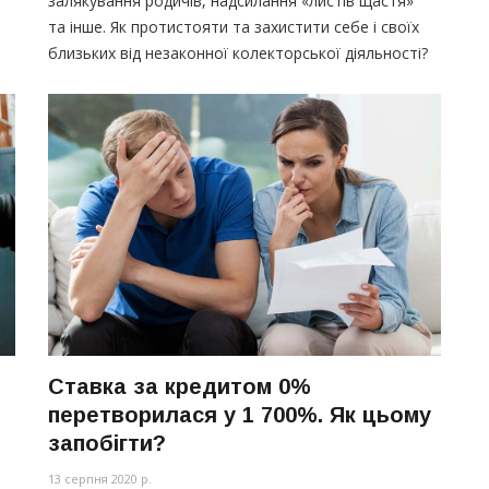
залякування родичів, надсилання
«листів
щастя»
та інше. Як протистояти та захистити себе і своїх
близьких від незаконної колекторської діяльності?
Ставка за кредитом 0%
перетворилася у 1 700%. Як цьому
запобігти?
13 серпня 2020 р.