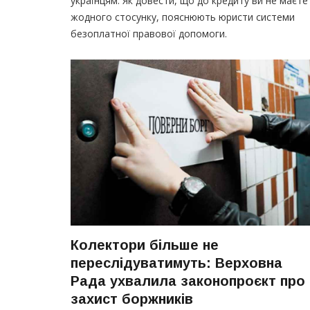
українцям. Як довести, що до кредиту ви не маєте
жодного стосунку, пояснюють юристи системи
безоплатної правової допомоги.
Колектори більше не
переслідуватимуть: Верховна
Рада ухвалила законопроєкт про
захист боржників