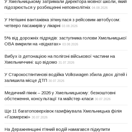
У Хмельницькому затримали директора мовної школи, який
підозрюється у розбещенні неповнолітніх
04.08.2026
У Нетішині вантажівка зіткнулася з рейсовим автобусом:
четверо пасажирів у лікарні
03.08.2026
5% від дорожніх підрядів: заступника голови Хмельницької
ОВА викрили на «відкатах»
03.08.2026
Вибух із детонацією на полігоні військової частини на
Хмельниччині: що відомо
31.07.2026
У Старокостянтинові водійка Volkswagen збила двох дітей і
залишила місце ДТП
30.07.2026
Медичний пікнік – 2026 у Хмельницькому: безкоштовні
обстеження, консультації та майстер-класи
30.07.2026
Ще 11 багатоповерхівок газифікувала Хмельницька філія
«Газмережі»
30.07.2026
На Деражнянщині п'яний водій намагався підкупити