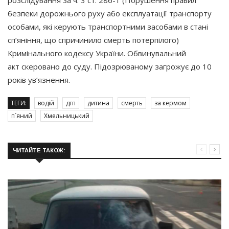
безпеки дорожнього руху або експлуатації транспорту
особами, які керують транспортними засобами в стані
сп’яніння, що спричинило смерть потерпілого)
Кримінального кодексу України. Обвинувальний
акт скеровано до суду. Підозрюваному загрожує до 10
років ув’язнення.
ТЕГИ:
водій
дтп
дитина
смерть
за кермом
п`яний
Хмельницький
ЧИТАЙТЕ ТАКОЖ: