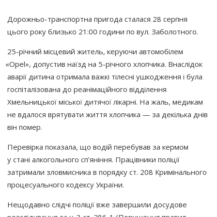
Дорожньо-транспортна пригода сталася 28 серпня
цього року близько 21:00 години по вул. Заболотного.
25-річний місцевий житель, керуючи автомобілем
«Opel
», допустив наїзд на 5-річного хлопчика. Внаслідок
аварії дитина отримала важкі тілесні ушкодження і була
госпіталізована до реанімаційного відділення
Хмельницької міської дитячої лікарні. На жаль, медикам
не вдалося врятувати життя хлопчика — за декілька днів
він помер.
Перевірка показала, що водій перебував за кермом
у стані алкогольного сп’яніння. Працівники поліції
затримали зловмисника в порядку ст. 208 Кримінального
процесуального кодексу України.
Нещодавно слідчі поліції вже завершили досудове
розслідування за ч. 3 ст. 286-1
(Порушення
правил