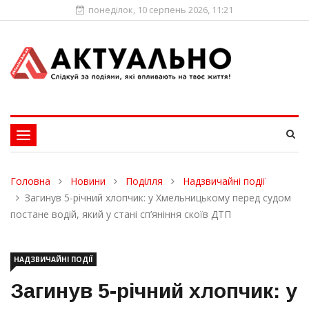
понеділок, 10 серпень 2026, 11:21
Toggle
navigation
Головна
Новини
Поділля
Надзвичайні події
Загинув 5-річний хлопчик: у Хмельницькому перед судом
постане водій, який у стані сп’яніння скоїв ДТП
НАДЗВИЧАЙНІ ПОДІЇ
Загинув 5-річний хлопчик: у