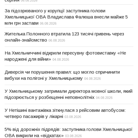
06.08.2026
За підозрюваного у корупції заступника голови
Хмельницької ОВА Владислава Фалюша внесли майже 5
млн грн застави
06.08.2026
Жителька Полонного втратила 123 тисячі гривень через
онлайн-знайомство
06.08.2026
На Хмельниччині відкрили пересувну фотовиставку «Не
народжені для війни»
04.08.2026
Диверсія чи порушення правил: що могло спричинити
вибухи на полігоні у Хмельницькому
04.08.2026
У Хмельницькому затримали директора мовної школи, який
підозрюється у розбещенні неповнолітніх
04.08.2026
У Нетішині вантажівка зіткнулася з рейсовим автобусом:
четверо пасажирів у лікарні
03.08.2026
5% від дорожніх підрядів: заступника голови Хмельницької
ОВА викрили на «відкатах»
03.08.2026