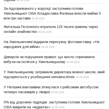
06.08.2026
За підозрюваного у корупції заступника голови
Хмельницької ОВА Владислава Фалюша внесли майже 5
млн грн застави
06.08.2026
Жителька Полонного втратила 123 тисячі гривень через
онлайн-знайомство
06.08.2026
На Хмельниччині відкрили пересувну фотовиставку «Не
народжені для війни»
04.08.2026
Диверсія чи порушення правил: що могло спричинити
вибухи на полігоні у Хмельницькому
04.08.2026
У Хмельницькому затримали директора мовної школи, який
підозрюється у розбещенні неповнолітніх
04.08.2026
У Нетішині вантажівка зіткнулася з рейсовим автобусом:
четверо пасажирів у лікарні
03.08.2026
5% від дорожніх підрядів: заступника голови Хмельницької
ОВА викрили на «відкатах»
03.08.2026