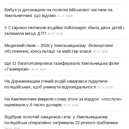
Вибух із детонацією на полігоні військової частини на
Хмельниччині: що відомо
31.07.2026
У Старокостянтинові водійка Volkswagen збила двох дітей і
залишила місце ДТП
30.07.2026
Медичний пікнік – 2026 у Хмельницькому: безкоштовні
обстеження, консультації та майстер-класи
30.07.2026
Ще 11 багатоповерхівок газифікувала Хмельницька філія
«Газмережі»
30.07.2026
На Деражнянщині п'яний водій намагався підкупити
поліцейських, щоб уникнути відповідальності
29.07.2026
На Кам'янеччині викрили схему втечі за кордон: «послуги»
оцінювали у 6 тисяч доларів
29.07.2026
Відібрав золотий ланцюжок і втік: у Хмельницькому
поліцейські оперативно затримали 22-річного грабіжника
29.07.2026