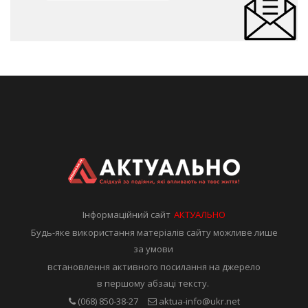
Інформаційний сайт
АКТУАЛЬНО
Будь-яке використання матеріалів сайту можливе лише
за умови
встановлення активного посилання на джерело
в першому абзаці тексту.
(068) 850-38-27
aktua-info@ukr.net