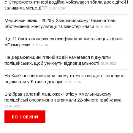
У Старокостянтинові водійка Volkswagen збила двох дітей і
залишила місце ДТП
30.07.2026
Медичний пікнік – 2026 у Хмельницькому: безкоштовні
обстеження, консультації та майстер-класи
30.07.2026
Ще 11 багатоповерхівок газифікувала Хмельницька філія
«Газмережі»
30.07.2026
На Деражнянщині п'яний водій намагався підкупити
поліцейських, щоб уникнути відповідальності
29.07.2026
На Кам'янеччині викрили схему втечі за кордон: «послуги»
оцінювали у 6 тисяч доларів
29.07.2026
Відібрав золотий ланцюжок і втік: у Хмельницькому
поліцейські оперативно затримали 22-річного грабіжника
29.07.2026
ВСІ НОВИНИ