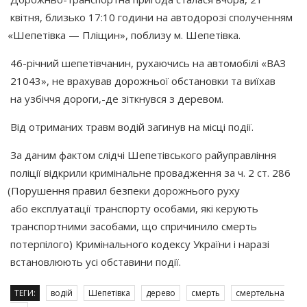
квітня, близько 17:10 години на автодорозі сполученням
«Шепетівка
— Пліщин», поблизу м. Шепетівка.
46-річний шепетівчанин, рухаючись на автомобілі
«ВАЗ
21043», не врахував дорожньої обстановки та виїхав
на узбіччя дороги,-де зіткнувся з деревом.
Від отриманих травм водій загинув на місці події.
За даним фактом слідчі Шепетівського райуправління
поліції відкрили кримінальне провадження за ч. 2 ст. 286
(Порушення
правил безпеки дорожнього руху
або експлуатації транспорту особами, які керують
транспортними засобами, що спричинило смерть
потерпілого) Кримінального кодексу України і наразі
встановлюють усі обставини події.
ТЕГИ:
водій
Шепетівка
дерево
смерть
смертельна