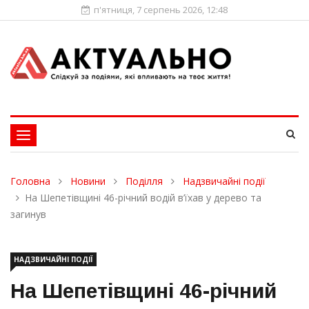
п'ятниця, 7 серпень 2026, 12:48
Toggle
navigation
Головна
Новини
Поділля
Надзвичайні події
На Шепетівщині 46-річний водій в’їхав у дерево та
загинув
НАДЗВИЧАЙНІ ПОДІЇ
На Шепетівщині 46-річний