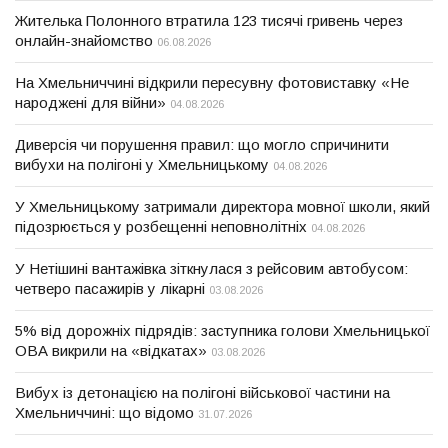
Жителька Полонного втратила 123 тисячі гривень через
онлайн-знайомство
06.08.2026
На Хмельниччині відкрили пересувну фотовиставку «Не
народжені для війни»
04.08.2026
Диверсія чи порушення правил: що могло спричинити
вибухи на полігоні у Хмельницькому
04.08.2026
У Хмельницькому затримали директора мовної школи, який
підозрюється у розбещенні неповнолітніх
04.08.2026
У Нетішині вантажівка зіткнулася з рейсовим автобусом:
четверо пасажирів у лікарні
03.08.2026
5% від дорожніх підрядів: заступника голови Хмельницької
ОВА викрили на «відкатах»
03.08.2026
Вибух із детонацією на полігоні військової частини на
Хмельниччині: що відомо
31.07.2026