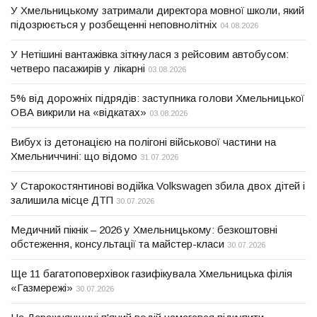
У Хмельницькому затримали директора мовної школи, який
підозрюється у розбещенні неповнолітніх
04.08.2026
У Нетішині вантажівка зіткнулася з рейсовим автобусом:
четверо пасажирів у лікарні
03.08.2026
5% від дорожніх підрядів: заступника голови Хмельницької
ОВА викрили на «відкатах»
03.08.2026
Вибух із детонацією на полігоні військової частини на
Хмельниччині: що відомо
31.07.2026
У Старокостянтинові водійка Volkswagen збила двох дітей і
залишила місце ДТП
30.07.2026
Медичний пікнік – 2026 у Хмельницькому: безкоштовні
обстеження, консультації та майстер-класи
30.07.2026
Ще 11 багатоповерхівок газифікувала Хмельницька філія
«Газмережі»
30.07.2026