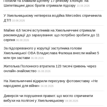
Побили та зламали щелепу 17-річному хлопцю: на
Шепетівщині двоє братів отримали підозру
10.08.2026
У Хмельницькому нетвереза водійка Mercedes спричинила
ДТП
10.08.2026
Майже 4,6 тисячі вступників на Хмельниччині отримали
рекомендації до зарахування: що потрібно зробити до 11
серпня
06.08.2026
За підозрюваного у корупції заступника голови
Хмельницької ОВА Владислава Фалюша внесли майже 5
млн грн застави
06.08.2026
Жителька Полонного втратила 123 тисячі гривень через
онлайн-знайомство
06.08.2026
На Хмельниччині відкрили пересувну фотовиставку «Не
народжені для війни»
04.08.2026
Диверсія чи порушення правил: що могло спричинити
вибухи на полігоні у Хмельницькому
04.08.2026