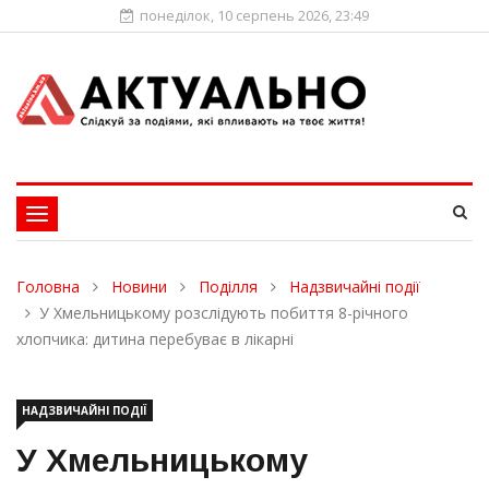
понеділок, 10 серпень 2026, 23:49
Toggle
navigation
Головна
Новини
Поділля
Надзвичайні події
У Хмельницькому розслідують побиття 8-річного
хлопчика: дитина перебуває в лікарні
НАДЗВИЧАЙНІ ПОДІЇ
У Хмельницькому