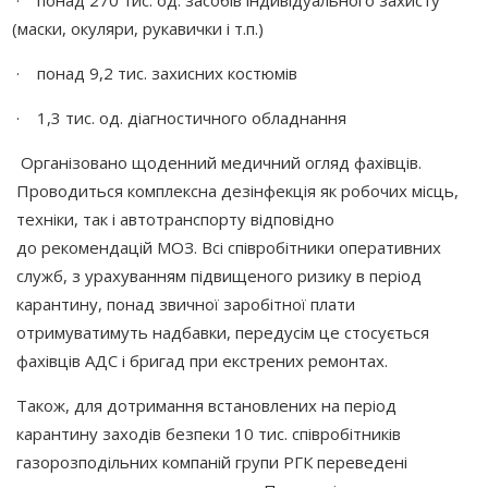
(маски
, окуляри, рукавички і т.п.)
· понад 9,2 тис. захисних костюмів
· 1,3 тис. од. діагностичного обладнання
Організовано щоденний медичний огляд фахівців.
Проводиться комплексна дезінфекція як робочих місць,
техніки, так і автотранспорту відповідно
до рекомендацій МОЗ. Всі співробітники оперативних
служб, з урахуванням підвищеного ризику в період
карантину, понад звичної заробітної плати
отримуватимуть надбавки, передусім це стосується
фахівців АДС і бригад при екстрених ремонтах.
Також, для дотримання встановлених на період
карантину заходів безпеки 10 тис. співробітників
газорозподільних компаній групи РГК переведені