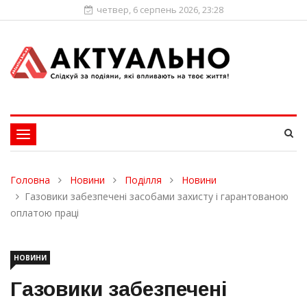
четвер, 6 серпень 2026, 23:28
Toggle
navigation
Головна
Новини
Поділля
Новини
Газовики забезпечені засобами захисту і гарантованою
оплатою праці
НОВИНИ
Газовики забезпечені