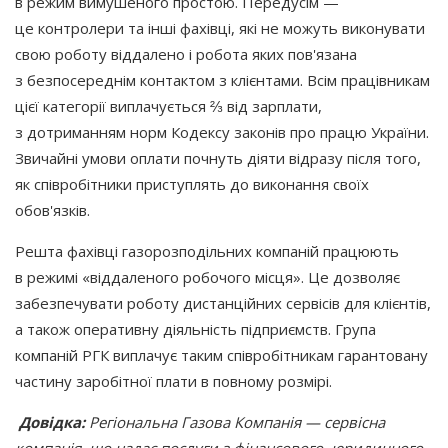
в режим вимушеного простою. Передусім —
це контролери та інші фахівці, які не можуть виконувати
свою роботу віддалено і робота яких пов'язана
з безпосереднім контактом з клієнтами. Всім працівникам
цієї категорії виплачується ⅔ від зарплати,
з дотриманням норм Кодексу законів про працю України.
Звичайні умови оплати почнуть діяти відразу після того,
як співробітники приступлять до виконання своїх
обов'язків.
Решта фахівці газорозподільних компаній працюють
в режимі
«віддаленого
робочого місця». Це дозволяє
забезпечувати роботу дистанційних сервісів для клієнтів,
а також оперативну діяльність підприємств. Група
компаній РГК виплачує таким співробітникам гарантовану
частину заробітної плати в повному розмірі.
Довідка:
Регіональна Газова Компанія — сервісна
компанія, що надає послуги з фінансового, юридичного,