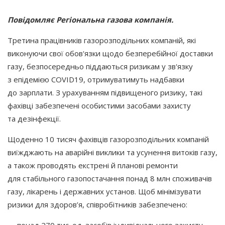
Повідомляє Регіональна газова компанія.
Третина працівників газорозподільних компаній, які
виконуючи свої обов'язки щодо безперебійної доставки
газу, безпосередньо піддаються ризикам у зв'язку
з епідемією COVID19, отримуватимуть надбавки
до зарплати. З урахуванням підвищеного ризику, такі
фахівці забезпечені особистими засобами захисту
та дезінфекції.
Щоденно 10 тисяч фахівців газорозподільних компаній
виїжджають на аварійні виклики та усунення витоків газу,
а також проводять екстрені й планові ремонти
для стабільного газопостачання понад 8 млн споживачів
газу, лікарень і державних установ. Щоб мінімізувати
ризики для здоров’я, співробітників забезпечено:
· понад 270 тис. од. засобів індивідуального захисту