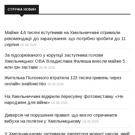
СТРІЧКА НОВИН
Майже 4,6 тисячі вступників на Хмельниччині отримали
рекомендації до зарахування: що потрібно зробити до 11
серпня
06.08.2026
За підозрюваного у корупції заступника голови
Хмельницької ОВА Владислава Фалюша внесли майже 5
млн грн застави
06.08.2026
Жителька Полонного втратила 123 тисячі гривень через
онлайн-знайомство
06.08.2026
На Хмельниччині відкрили пересувну фотовиставку «Не
народжені для війни»
04.08.2026
Диверсія чи порушення правил: що могло спричинити
вибухи на полігоні у Хмельницькому
04.08.2026
У Хмельницькому затримали директора мовної школи, який