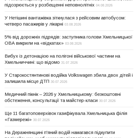
підозрюється у розбещенні неповнолітніх
04.08.2026
У Нетішині вантажівка зіткнулася з рейсовим автобусом:
четверо пасажирів у лікарні
03.08.2026
5% від дорожніх підрядів: заступника голови Хмельницької
ОВА викрили на «відкатах»
03.08.2026
Вибух із детонацією на полігоні військової частини на
Хмельниччині: що відомо
31.07.2026
У Старокостянтинові водійка Volkswagen збила двох дітей і
залишила місце ДТП
30.07.2026
Медичний пікнік – 2026 у Хмельницькому: безкоштовні
обстеження, консультації та майстер-класи
30.07.2026
Ще 11 багатоповерхівок газифікувала Хмельницька філія
«Газмережі»
30.07.2026
На Деражнянщині п'яний водій намагався підкупити