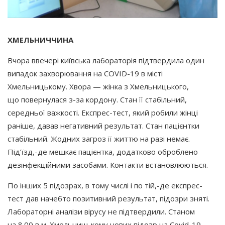
ХМЕЛЬНИЧЧИНА
Вчора ввечері київська лабораторія підтвердила один
випадок захворювання на COVID-19 в місті
Хмельницькому. Хвора — жінка з Хмельницького,
що повернулася з-за кордону. Стан її стабільний,
середньої важкості. Експрес-тест, який робили жінці
раніше, давав негативний результат. Стан пацієнтки
стабільний. Жодних загроз її життю на разі немає.
Під’їзд,-де мешкає пацієнтка, додатково оброблено
дезінфекційними засобами. Контакти встановлюються.
По інших 5 підозрах, в тому числі і по тій,-де експрес-
тест дав начебто позитивний результат, підозри зняті.
Лабораторні аналізи вірусу не підтвердили. Станом
на 8.00 в м. Хмельницькому нових підозр на Covid-19