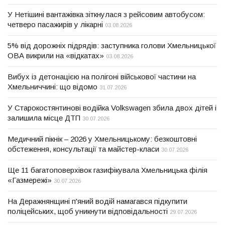
У Нетішині вантажівка зіткнулася з рейсовим автобусом:
четверо пасажирів у лікарні
03.08.2026
5% від дорожніх підрядів: заступника голови Хмельницької
ОВА викрили на «відкатах»
03.08.2026
Вибух із детонацією на полігоні військової частини на
Хмельниччині: що відомо
31.07.2026
У Старокостянтинові водійка Volkswagen збила двох дітей і
залишила місце ДТП
30.07.2026
Медичний пікнік – 2026 у Хмельницькому: безкоштовні
обстеження, консультації та майстер-класи
30.07.2026
Ще 11 багатоповерхівок газифікувала Хмельницька філія
«Газмережі»
30.07.2026
На Деражнянщині п'яний водій намагався підкупити
поліцейських, щоб уникнути відповідальності
29.07.2026