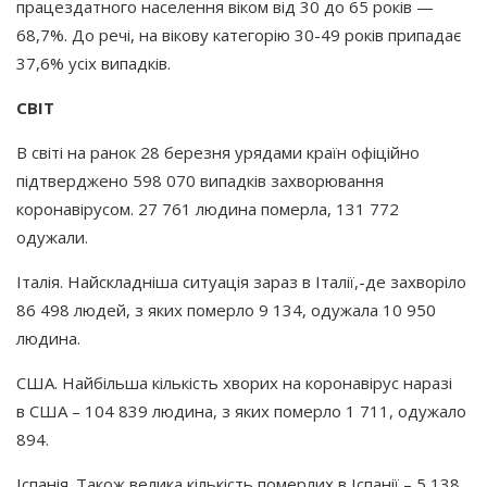
працездатного населення віком від 30 до 65 років —
68,7%. До речі, на вікову категорію 30-49 років припадає
37,6% усіх випадків.
СВІТ
В світі на ранок 28 березня урядами країн офіційно
підтверджено 598 070 випадків захворювання
коронавірусом. 27 761 людина померла, 131 772
одужали.
Італія. Найскладніша ситуація зараз в Італії,-де захворіло
86 498 людей, з яких померло 9 134, одужала 10 950
людина.
США. Найбільша кількість хворих на коронавірус наразі
в США – 104 839 людина, з яких померло 1 711, одужало
894.
Іспанія. Також велика кількість померлих в Іспанії – 5 138