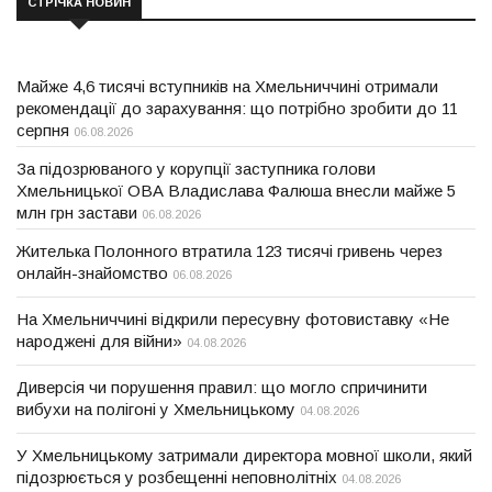
СТРІЧКА НОВИН
Майже 4,6 тисячі вступників на Хмельниччині отримали
рекомендації до зарахування: що потрібно зробити до 11
серпня
06.08.2026
За підозрюваного у корупції заступника голови
Хмельницької ОВА Владислава Фалюша внесли майже 5
млн грн застави
06.08.2026
Жителька Полонного втратила 123 тисячі гривень через
онлайн-знайомство
06.08.2026
На Хмельниччині відкрили пересувну фотовиставку «Не
народжені для війни»
04.08.2026
Диверсія чи порушення правил: що могло спричинити
вибухи на полігоні у Хмельницькому
04.08.2026
У Хмельницькому затримали директора мовної школи, який
підозрюється у розбещенні неповнолітніх
04.08.2026