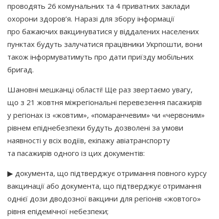
проводять 26 комунальних та 4 приватних заклади
охорони здоров’я. Наразі для збору інформації
про бажаючих вакцинуватися у віддалених населених
пунктах будуть залучатися працівники Укрпошти, вони
також інформуватимуть про дати приїзду мобільних
бригад.
Шановні мешканці області! Ще раз звертаємо увагу,
що з 21 жовтня міжрегіональні перевезення пасажирів
у регіонах із
«жовтим
»,
«помаранчевим
» чи
«червоним
»
рівнем епіднебезпеки будуть дозволені за умови
наявності у всіх водіїв, екіпажу авіатранспорту
та пасажирів одного із цих документів:
▶ документа, що підтверджує отримання повного курсу
вакцинації або документа, що підтверджує отримання
однієї дози дводозної вакцини для регіонів
«жовтого
»
рівня епідемічної небезпеки;