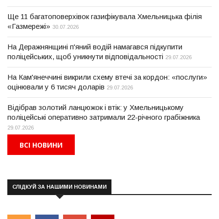
Ще 11 багатоповерхівок газифікувала Хмельницька філія
«Газмережі»
30.07.2026
На Деражнянщині п'яний водій намагався підкупити
поліцейських, щоб уникнути відповідальності
29.07.2026
На Кам'янеччині викрили схему втечі за кордон: «послуги»
оцінювали у 6 тисяч доларів
29.07.2026
Відібрав золотий ланцюжок і втік: у Хмельницькому
поліцейські оперативно затримали 22-річного грабіжника
29.07.2026
ВСІ НОВИНИ
СЛІДКУЙ ЗА НАШИМИ НОВИНАМИ