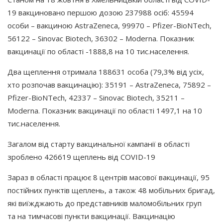
19 вакциновано першою дозою 237988 осіб: 45594
особи – вакциною AstraZeneca, 99970 – Pfizer-BioNTech,
56122 – Sinovac Biotech, 36302 – Moderna. Показник
вакцинації по області -1888,8 на 10 тис.населення.
Два щеплення отримала 188631 особа
(79
,3% від усіх,
хто розпочав вакцинацію): 35191 – AstraZeneca, 75892 –
Pfizer-BioNTech, 42337 – Sinovac Biotech, 35211 –
Moderna. Показник вакцинації по області 1497,1 на 10
тис.населення.
Загалом від старту вакцинальної кампанії в області
зроблено 426619 щеплень від COVID-19
Зараз в області працює 8 центрів масової вакцинації, 95
постійних пунктів щеплень, а також 48 мобільних бригад,
які виїжджають до представників маломобільних груп
та на тимчасові пункти вакцинації. Вакцинацію