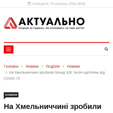
понеділок, 10 серпень 2026, 08:40
Toggle
navigation
Головна
Новини
Поділля
Новини
На Хмельниччині зробили понад 426 тисяч щеплень від
COVID-19
НОВИНИ
На Хмельниччині зробили