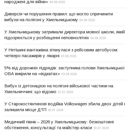
народжені для війни»
04.08.2026
Диверсія чи порушення правил: що могло спричинити
вибухи на полігоні у Хмельницькому
04.08.2026
У Хмельницькому затримали директора мовної школи, який
підозрюється у розбещенні неповнолітніх
04.08.2026
У Нетішині вантажівка зіткнулася з рейсовим автобусом:
четверо пасажирів у лікарні
03.08.2026
5% від дорожніх підрядів: заступника голови Хмельницької
ОВА викрили на «відкатах»
03.08.2026
Вибух із детонацією на полігоні військової частини на
Хмельниччині: що відомо
31.07.2026
У Старокостянтинові водійка Volkswagen збила двох дітей і
залишила місце ДТП
30.07.2026
Медичний пікнік – 2026 у Хмельницькому: безкоштовні
обстеження, консультації та майстер-класи
30.07.2026