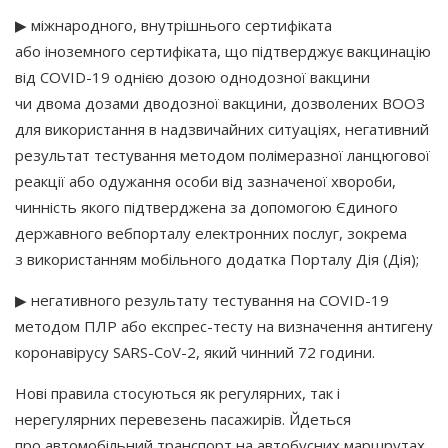
▶ міжнародного, внутрішнього сертифіката
або іноземного сертифіката, що підтверджує вакцинацію
від COVID-19 однією дозою однодозної вакцини
чи двома дозами дводозної вакцини, дозволених ВООЗ
для використання в надзвичайних ситуаціях, негативний
результат тестування методом полімеразної ланцюгової
реакції або одужання особи від зазначеної хвороби,
чинність якого підтверджена за допомогою Єдиного
державного вебпорталу електронних послуг, зокрема
з використанням мобільного додатка Порталу Дія
(Дія
);
▶ негативного результату тестування на COVID-19
методом ПЛР або експрес-тесту на визначення антигену
коронавірусу SARS-CoV-2, який чинний 72 години.
Нові правила стосуються як регулярних, так і
нерегулярних перевезень пасажирів. Йдеться
про автомобільний транспорт на автобусних маршрутах,