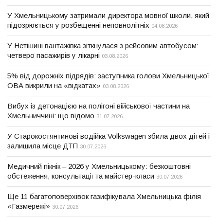
У Хмельницькому затримали директора мовної школи, який
підозрюється у розбещенні неповнолітніх
04.08.2026
У Нетішині вантажівка зіткнулася з рейсовим автобусом:
четверо пасажирів у лікарні
03.08.2026
5% від дорожніх підрядів: заступника голови Хмельницької
ОВА викрили на «відкатах»
03.08.2026
Вибух із детонацією на полігоні військової частини на
Хмельниччині: що відомо
31.07.2026
У Старокостянтинові водійка Volkswagen збила двох дітей і
залишила місце ДТП
30.07.2026
Медичний пікнік – 2026 у Хмельницькому: безкоштовні
обстеження, консультації та майстер-класи
30.07.2026
Ще 11 багатоповерхівок газифікувала Хмельницька філія
«Газмережі»
30.07.2026