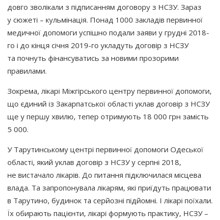
довго зволікали з підписанням договору з НСЗУ. Зараз
у сюжеті – кульмінація. Понад 1000 закладів первинної
медичної допомоги успішно подали заяви у грудні 2018-
го і до кінця січня 2019-го укладуть договір з НСЗУ
та почнуть фінансуватись за новими прозорими
правилами.
Зокрема, лікарі Міжгірського центру первинної допомоги,
що єдиний із Закарпатської області уклав договір з НСЗУ
ще у першу хвилю, тепер отримують 18 000 грн замість
5 000.
У Тарутинському центрі первинної допомоги Одеської
області, який уклав договір з НСЗУ у серпні 2018,
не вистачало лікарів. До питання підключилася місцева
влада. Та запропонувала лікарям, які приїдуть працювати
в Тарутино, будинок та серйозні підйомні. І лікарі поїхали.
Їх обирають пацієнти, лікарі формують практику, НСЗУ –