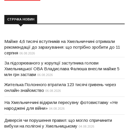
СТРІЧКА НОВИН
Майже 4,6 тисячі вступників на Хмельниччині отримали
рекомендації до зарахування: що потрібно зробити до 11
серпня
06.08.2026
За підозрюваного у корупції заступника голови
Хмельницької ОВА Владислава Фалюша внесли майже 5
млн грн застави
06.08.2026
Жителька Полонного втратила 123 тисячі гривень через
онлайн-знайомство
06.08.2026
На Хмельниччині відкрили пересувну фотовиставку «Не
народжені для війни»
04.08.2026
Диверсія чи порушення правил: що могло спричинити
вибухи на полігоні у Хмельницькому
04.08.2026