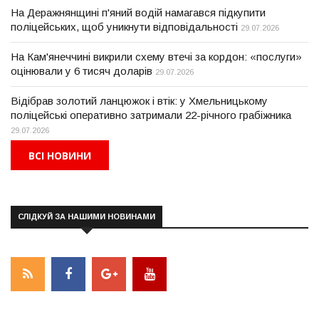
На Деражнянщині п'яний водій намагався підкупити
поліцейських, щоб уникнути відповідальності
29.07.2026
На Кам'янеччині викрили схему втечі за кордон: «послуги»
оцінювали у 6 тисяч доларів
29.07.2026
Відібрав золотий ланцюжок і втік: у Хмельницькому
поліцейські оперативно затримали 22-річного грабіжника
29.07.2026
ВСІ НОВИНИ
СЛІДКУЙ ЗА НАШИМИ НОВИНАМИ