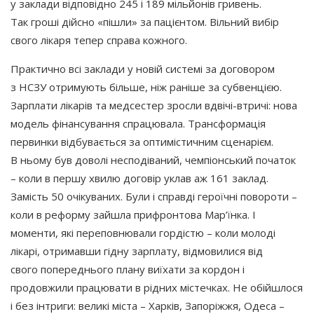
у заклади відповідно 245 і 189 мільйонів гривень.
Так гроші дійсно
«пішли
» за пацієнтом. Вільний вибір
свого лікаря тепер справа кожного.
Практично всі заклади у новій системі за договором
з НСЗУ отримують більше, ніж раніше за субвенцією.
Зарплати лікарів та медсестер зросли вдвічі-втричі: нова
модель фінансування спрацювала. Трансформація
первинки відбувається за оптимістичним сценарієм.
В ньому був доволі несподіваний, чемпіонський початок
– коли в першу хвилю договір уклав аж 161 заклад.
Замість 50 очікуваних. Були і справді героїчні повороти –
коли в реформу зайшла прифронтова Мар’їнка. І
моменти, які переповнювали гордістю – коли молоді
лікарі, отримавши гідну зарплату, відмовилися від
свого попереднього плану виїхати за кордон і
продовжили працювати в рідних містечках. Не обійшлося
і без інтриги: великі міста – Харків, Запоріжжя, Одеса –