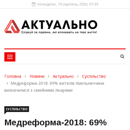
понеділок, 10 серпень 2026, 07:39
Toggle
navigation
Головна
Новини
Актуально
Суспільство
Медреформа-2018: 69% жителів Хмельниччини
визначилися з сімейними лікарями
СУСПІЛЬСТВО
Медреформа-2018: 69%