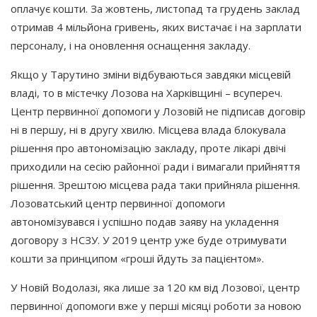
оплачує кошти. За жовтень, листопад та грудень заклад
отримав 4 мільйона гривень, яких вистачає і на зарплати
персоналу, і на оновлення оснащення закладу.
Якщо у Тарутино зміни відбуваються завдяки місцевій
владі, то в містечку Лозова на Харківщині – всупереч.
Центр первинної допомоги у Лозовій не підписав договір
ні в першу, ні в другу хвилю. Місцева влада блокувала
рішення про автономізацію закладу, проте лікарі двічі
приходили на сесію районної ради і вимагали прийняття
рішення. Зрештою місцева рада таки прийняла рішення.
Лозоватський центр первинної допомоги
автономізувався і успішно подав заяву на укладення
договору з НСЗУ. У 2019 центр уже буде отримувати
кошти за принципом
«гроші
йдуть за пацієнтом».
У Новій Водолазі, яка лише за 120 км від Лозової, центр
первинної допомоги вже у перші місяці роботи за новою