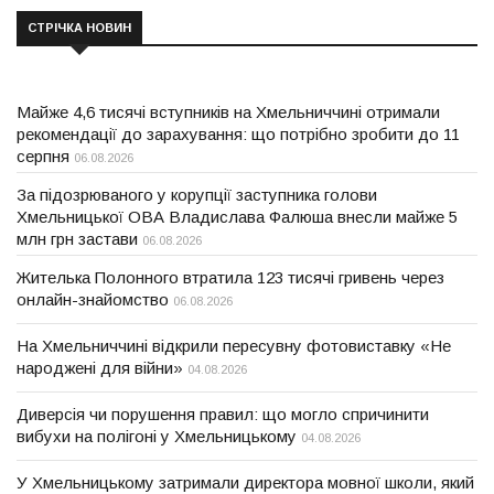
СТРІЧКА НОВИН
Майже 4,6 тисячі вступників на Хмельниччині отримали
рекомендації до зарахування: що потрібно зробити до 11
серпня
06.08.2026
За підозрюваного у корупції заступника голови
Хмельницької ОВА Владислава Фалюша внесли майже 5
млн грн застави
06.08.2026
Жителька Полонного втратила 123 тисячі гривень через
онлайн-знайомство
06.08.2026
На Хмельниччині відкрили пересувну фотовиставку «Не
народжені для війни»
04.08.2026
Диверсія чи порушення правил: що могло спричинити
вибухи на полігоні у Хмельницькому
04.08.2026
У Хмельницькому затримали директора мовної школи, який