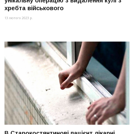
унікальну операцію з видалення кулі з
хребта військового
13 лютого 2023 р.
В Старокостянтинові пацієнт лікарні