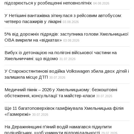
підозрюється у розбещенні неповнолітніх
04.08.2026
У Нетішині вантажівка зіткнулася з рейсовим автобусом:
четверо пасажирів у лікарні
03.08.2026
5% від дорожніх підрядів: заступника голови Хмельницької
ОВА викрили на «відкатах»
03.08.2026
Вибух із детонацією на полігоні військової частини на
Хмельниччині: що відомо
31.07.2026
У Старокостянтинові водійка Volkswagen збила двох дітей і
залишила місце ДТП
30.07.2026
Медичний пікнік – 2026 у Хмельницькому: безкоштовні
обстеження, консультації та майстер-класи
30.07.2026
Ще 11 багатоповерхівок газифікувала Хмельницька філія
«Газмережі»
30.07.2026
На Деражнянщині п'яний водій намагався підкупити
поліцейських, щоб уникнути відповідальності
29.07.2026