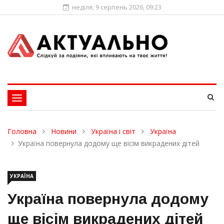
неділя, 9 серпень 2026, 09:23
Toggle
navigation
Головна
Новини
Україна і світ
Україна
Україна повернула додому ще вісім викрадених дітей
УКРАЇНА
Україна повернула додому
ще вісім викрадених дітей