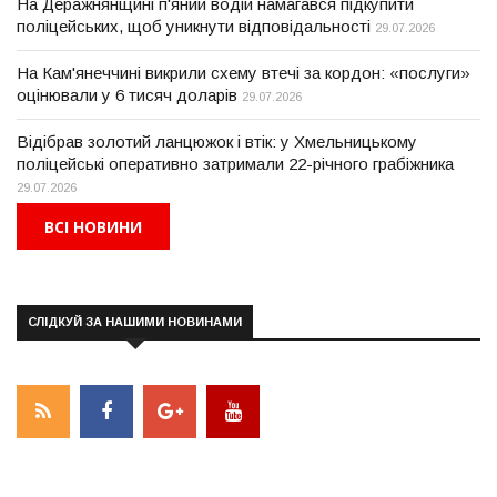
На Деражнянщині п'яний водій намагався підкупити
поліцейських, щоб уникнути відповідальності
29.07.2026
На Кам'янеччині викрили схему втечі за кордон: «послуги»
оцінювали у 6 тисяч доларів
29.07.2026
Відібрав золотий ланцюжок і втік: у Хмельницькому
поліцейські оперативно затримали 22-річного грабіжника
29.07.2026
ВСІ НОВИНИ
СЛІДКУЙ ЗА НАШИМИ НОВИНАМИ