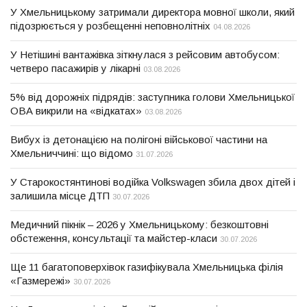
У Хмельницькому затримали директора мовної школи, який
підозрюється у розбещенні неповнолітніх
04.08.2026
У Нетішині вантажівка зіткнулася з рейсовим автобусом:
четверо пасажирів у лікарні
03.08.2026
5% від дорожніх підрядів: заступника голови Хмельницької
ОВА викрили на «відкатах»
03.08.2026
Вибух із детонацією на полігоні військової частини на
Хмельниччині: що відомо
31.07.2026
У Старокостянтинові водійка Volkswagen збила двох дітей і
залишила місце ДТП
30.07.2026
Медичний пікнік – 2026 у Хмельницькому: безкоштовні
обстеження, консультації та майстер-класи
30.07.2026
Ще 11 багатоповерхівок газифікувала Хмельницька філія
«Газмережі»
30.07.2026