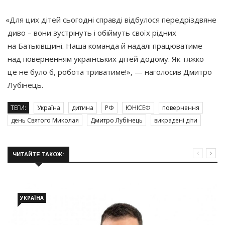
«Для
цих дітей сьогодні справді відбулося передріздвяне
диво – вони зустрінуть і обіймуть своїх рідних
на Батьківщині. Наша команда й надалі працюватиме
над поверненням українських дітей додому. Як тяжко
це не було б, робота триватиме!», — наголосив Дмитро
Лубінець.
ТЕГИ:
Україна
дитина
РФ
ЮНІСЕФ
повернення
день Святого Миколая
Дмитро Лубінець
викрадені діти
ЧИТАЙТЕ ТАКОЖ:
УКРАЇНА