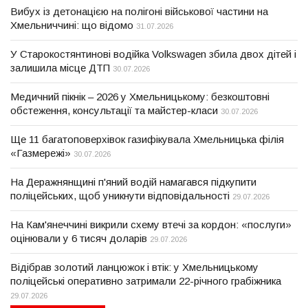
Вибух із детонацією на полігоні військової частини на
Хмельниччині: що відомо
31.07.2026
У Старокостянтинові водійка Volkswagen збила двох дітей і
залишила місце ДТП
30.07.2026
Медичний пікнік – 2026 у Хмельницькому: безкоштовні
обстеження, консультації та майстер-класи
30.07.2026
Ще 11 багатоповерхівок газифікувала Хмельницька філія
«Газмережі»
30.07.2026
На Деражнянщині п'яний водій намагався підкупити
поліцейських, щоб уникнути відповідальності
29.07.2026
На Кам'янеччині викрили схему втечі за кордон: «послуги»
оцінювали у 6 тисяч доларів
29.07.2026
Відібрав золотий ланцюжок і втік: у Хмельницькому
поліцейські оперативно затримали 22-річного грабіжника
29.07.2026