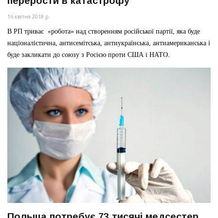
перерости в катастрофу
16 квітня 2018 р.
В РП триває
«робота
» над створенням російської партії, яка буде
націоналістична, антисемітська, антиукраїнська, антиамериканська і
буде закликати до союзу з Росією проти США і НАТО.
Польща потребує 73 тисячі медсестер