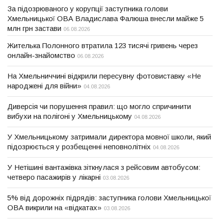
За підозрюваного у корупції заступника голови
Хмельницької ОВА Владислава Фалюша внесли майже 5
млн грн застави
06.08.2026
Жителька Полонного втратила 123 тисячі гривень через
онлайн-знайомство
06.08.2026
На Хмельниччині відкрили пересувну фотовиставку «Не
народжені для війни»
04.08.2026
Диверсія чи порушення правил: що могло спричинити
вибухи на полігоні у Хмельницькому
04.08.2026
У Хмельницькому затримали директора мовної школи, який
підозрюється у розбещенні неповнолітніх
04.08.2026
У Нетішині вантажівка зіткнулася з рейсовим автобусом:
четверо пасажирів у лікарні
03.08.2026
5% від дорожніх підрядів: заступника голови Хмельницької
ОВА викрили на «відкатах»
03.08.2026