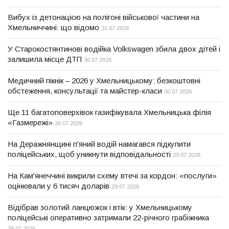
Вибух із детонацією на полігоні військової частини на
Хмельниччині: що відомо
31.07.2026
У Старокостянтинові водійка Volkswagen збила двох дітей і
залишила місце ДТП
30.07.2026
Медичний пікнік – 2026 у Хмельницькому: безкоштовні
обстеження, консультації та майстер-класи
30.07.2026
Ще 11 багатоповерхівок газифікувала Хмельницька філія
«Газмережі»
30.07.2026
На Деражнянщині п'яний водій намагався підкупити
поліцейських, щоб уникнути відповідальності
29.07.2026
На Кам'янеччині викрили схему втечі за кордон: «послуги»
оцінювали у 6 тисяч доларів
29.07.2026
Відібрав золотий ланцюжок і втік: у Хмельницькому
поліцейські оперативно затримали 22-річного грабіжника
29.07.2026