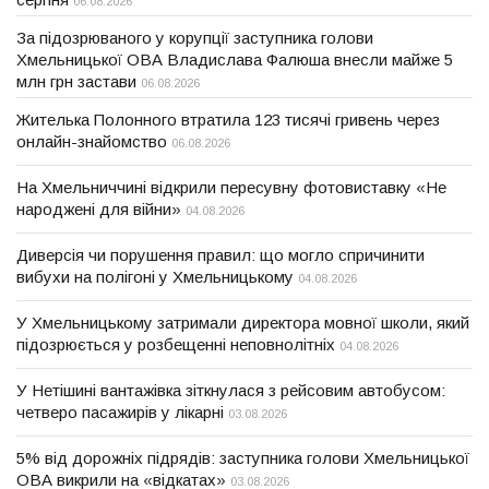
06.08.2026
За підозрюваного у корупції заступника голови
Хмельницької ОВА Владислава Фалюша внесли майже 5
млн грн застави
06.08.2026
Жителька Полонного втратила 123 тисячі гривень через
онлайн-знайомство
06.08.2026
На Хмельниччині відкрили пересувну фотовиставку «Не
народжені для війни»
04.08.2026
Диверсія чи порушення правил: що могло спричинити
вибухи на полігоні у Хмельницькому
04.08.2026
У Хмельницькому затримали директора мовної школи, який
підозрюється у розбещенні неповнолітніх
04.08.2026
У Нетішині вантажівка зіткнулася з рейсовим автобусом:
четверо пасажирів у лікарні
03.08.2026
5% від дорожніх підрядів: заступника голови Хмельницької
ОВА викрили на «відкатах»
03.08.2026