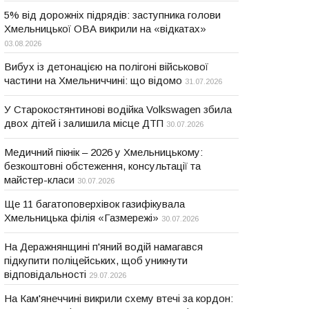
5% від дорожніх підрядів: заступника голови
Хмельницької ОВА викрили на «відкатах»
03.08.2026
Вибух із детонацією на полігоні військової
частини на Хмельниччині: що відомо
31.07.2026
У Старокостянтинові водійка Volkswagen збила
двох дітей і залишила місце ДТП
30.07.2026
Медичний пікнік – 2026 у Хмельницькому:
безкоштовні обстеження, консультації та
майстер-класи
30.07.2026
Ще 11 багатоповерхівок газифікувала
Хмельницька філія «Газмережі»
30.07.2026
На Деражнянщині п'яний водій намагався
підкупити поліцейських, щоб уникнути
відповідальності
29.07.2026
На Кам'янеччині викрили схему втечі за кордон: