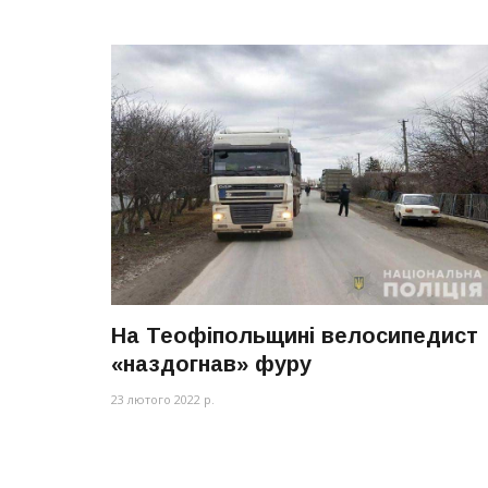
На Теофіпольщині велосипедист
«наздогнав» фуру
23 лютого 2022 р.