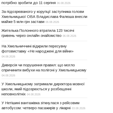
потрібно зробити до 11 серпня
06.08.2026
За підозрюваного у корупції заступника голови
Хмельницької ОВА Владислава Фалюша внесли
майже 5 млн грн застави
06.08.2026
Жителька Полонного втратила 123 тисячі
гривень через онлайн-знайомство
06.08.2026
На Хмельниччині відкрили пересувну
фотовиставку «Не народжені для війни»
04.08.2026
Диверсія чи порушення правил: що могло
спричинити вибухи на полігоні у Хмельницькому
04.08.2026
У Хмельницькому затримали директора мовної
школи, який підозрюється у розбещенні
неповнолітніх
04.08.2026
У Нетішині вантажівка зіткнулася з рейсовим
автобусом: четверо пасажирів у лікарні
03.08.2026