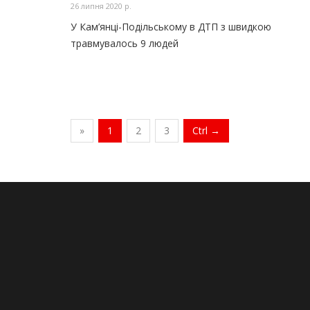
26 липня 2020 р.
У Кам’янці-Подільському в ДТП з швидкою
травмувалось 9 людей
»
1
2
3
Ctrl →