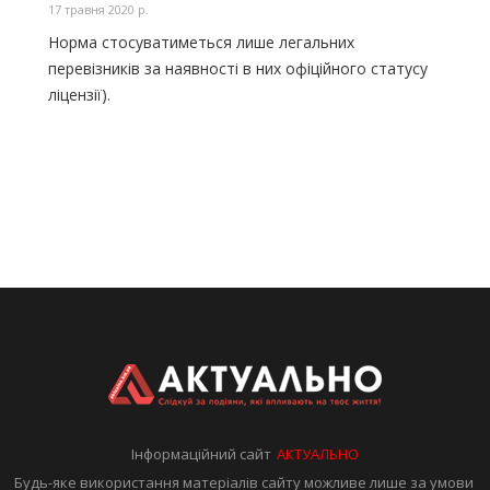
17 травня 2020 р.
Норма стосуватиметься лише легальних
перевізників за наявності в них офіційного статусу
(ліцензії
).
Інформаційний сайт
АКТУАЛЬНО
Будь-яке використання матеріалів сайту можливе лише за умови