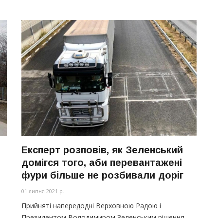
Експерт розповів, як Зеленський
домігся того, аби перевантажені
фури більше не розбивали доріг
01 липня 2021 р.
Прийняті напередодні Верховною Радою і
Президентом Володимиром Зеленським рішення