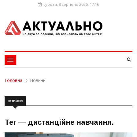
субота, 8 серпень 2026, 17:16
Toggle
navigation
Головна
Новини
НОВИНИ
Тег —
дистанційне навчання
.