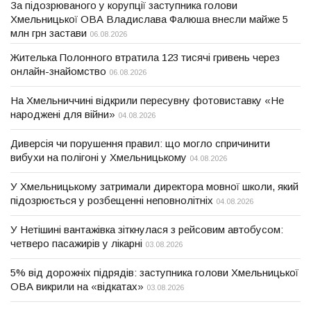
За підозрюваного у корупції заступника голови
Хмельницької ОВА Владислава Фалюша внесли майже 5
млн грн застави
06.08.2026
Жителька Полонного втратила 123 тисячі гривень через
онлайн-знайомство
06.08.2026
На Хмельниччині відкрили пересувну фотовиставку «Не
народжені для війни»
04.08.2026
Диверсія чи порушення правил: що могло спричинити
вибухи на полігоні у Хмельницькому
04.08.2026
У Хмельницькому затримали директора мовної школи, який
підозрюється у розбещенні неповнолітніх
04.08.2026
У Нетішині вантажівка зіткнулася з рейсовим автобусом:
четверо пасажирів у лікарні
03.08.2026
5% від дорожніх підрядів: заступника голови Хмельницької
ОВА викрили на «відкатах»
03.08.2026