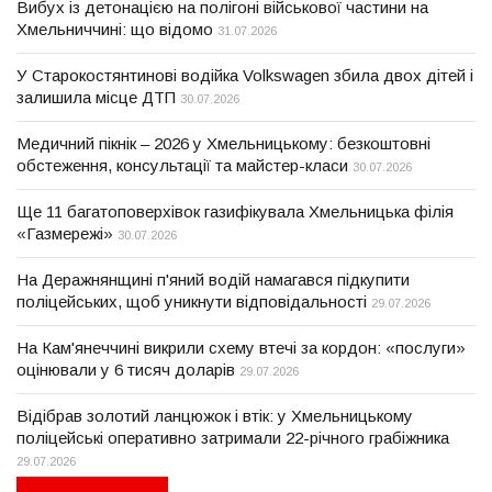
Вибух із детонацією на полігоні військової частини на
Хмельниччині: що відомо
31.07.2026
У Старокостянтинові водійка Volkswagen збила двох дітей і
залишила місце ДТП
30.07.2026
Медичний пікнік – 2026 у Хмельницькому: безкоштовні
обстеження, консультації та майстер-класи
30.07.2026
Ще 11 багатоповерхівок газифікувала Хмельницька філія
«Газмережі»
30.07.2026
На Деражнянщині п'яний водій намагався підкупити
поліцейських, щоб уникнути відповідальності
29.07.2026
На Кам'янеччині викрили схему втечі за кордон: «послуги»
оцінювали у 6 тисяч доларів
29.07.2026
Відібрав золотий ланцюжок і втік: у Хмельницькому
поліцейські оперативно затримали 22-річного грабіжника
29.07.2026