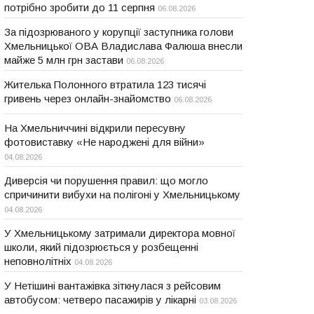
потрібно зробити до 11 серпня
06.08.2026
За підозрюваного у корупції заступника голови
Хмельницької ОВА Владислава Фалюша внесли
майже 5 млн грн застави
06.08.2026
Жителька Полонного втратила 123 тисячі
гривень через онлайн-знайомство
06.08.2026
На Хмельниччині відкрили пересувну
фотовиставку «Не народжені для війни»
04.08.2026
Диверсія чи порушення правил: що могло
спричинити вибухи на полігоні у Хмельницькому
04.08.2026
У Хмельницькому затримали директора мовної
школи, який підозрюється у розбещенні
неповнолітніх
04.08.2026
У Нетішині вантажівка зіткнулася з рейсовим
автобусом: четверо пасажирів у лікарні
03.08.2026