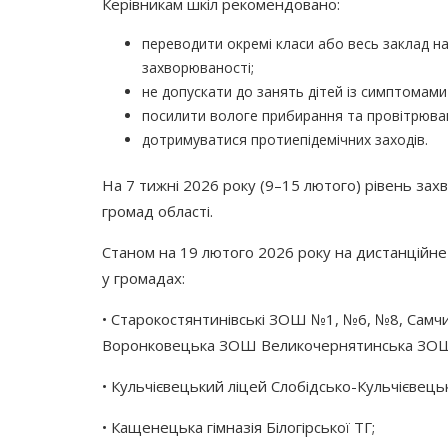
Керівникам шкіл рекомендовано:
переводити окремі класи або весь заклад на
захворюваності;
не допускати до занять дітей із симптомами
посилити вологе прибирання та провітрюва
дотримуватися протиепідемічних заходів.
На 7 тижні 2026 року
(9
–15 лютого) рівень зах
громад області.
Станом на 19 лютого 2026 року на дистанційне
у громадах:
• Старокостянтинівські ЗОШ №1, №6, №8, Самчи
Воронковецька ЗОШ Великочернятинська ЗОШ 
• Кульчієвецький ліцей Слобідсько-Кульчієвецьк
• Кащенецька гімназія Білогірської ТГ;