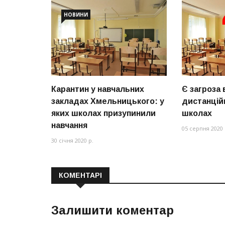
НОВИНИ
Карантин у навчальних
Є загроза
закладах Хмельницького: у
дистанцій
яких школах призупинили
школах
навчання
05 серпня 2020 
30 січня 2020 р.
КОМЕНТАРІ
Залишити коментар