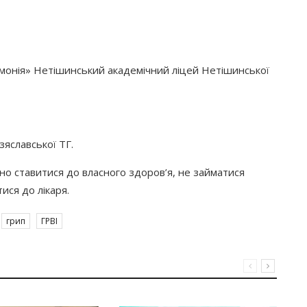
монія
» Нетішинський академічний ліцей Нетішинської
Ізяславської ТГ.
ьно ставитися до власного здоров’я, не займатися
ися до лікаря.
грип
ГРВІ