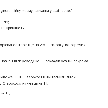
 дистанційну форму навчання у разі високої
 ГРВІ;
ння приміщень;
ворюваності зріс ще на 2% — за рахунок окремих
 навчання переведено 20 закладів освіти, зокрема
ківська ЗОШ, Старокостянтинівський ліцей,
Старокостянтинівської ТГ;
ої ТГ;