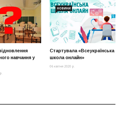
НОВИНИ
 відновлення
Стартувала «Всеукраїнська
В
ного навчання у
школа онлайн»
з
о
06 квітня 2020 р.
д
р.
10