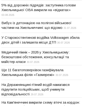
5% від дорожніх підрядів: заступника голови
Хмельницької ОВА викрили на «відкатах»
03.08.2026
Вибух із детонацією на полігоні військової
частини на Хмельниччині: що відомо
31.07.2026
У Старокостянтинові водійка Volkswagen збила
двох дітей і залишила місце ДТП
30.07.2026
Медичний пікнік – 2026 у Хмельницькому:
безкоштовні обстеження, консультації та
майстер-класи
30.07.2026
Ще 11 багатоповерхівок газифікувала
Хмельницька філія «Газмережі»
30.07.2026
На Деражнянщині п'яний водій намагався
підкупити поліцейських, щоб уникнути
відповідальності
29.07.2026
На Кам'янеччині викрили схему втечі за кордон: