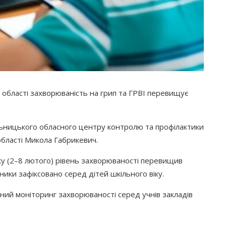
 області захворюваність на грип та ГРВІ перевищує
ьницького обласного центру контролю та профілактики
області Микола Габрикевич.
ку
(2
–8 лютого) рівень захворюваності перевищив
ники зафіксовано серед дітей шкільного віку.
ний моніторинг захворюваності серед учнів закладів