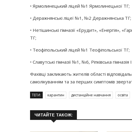
• Ярмолинецький ліцей №1 Ярмолинецької ТГ;
• Деражнянські ліцеї №1, №2 Деражнянська ТГ;
• Нетішинські гімназії
«Ерудит
»,
«Енергія
»,
«Гар
ТГ;
• Теофіпольський ліцей №1 Теофіпольської ТГ;
• Славутські гімназії №1, №6, Ріпківська гімназія 
Фахівці закликають жителів області відповідал
самолікуванням та за перших симптомів звертат
ТЕГИ:
карантин
дистанційне навчання
освіта
ЧИТАЙТЕ ТАКОЖ: