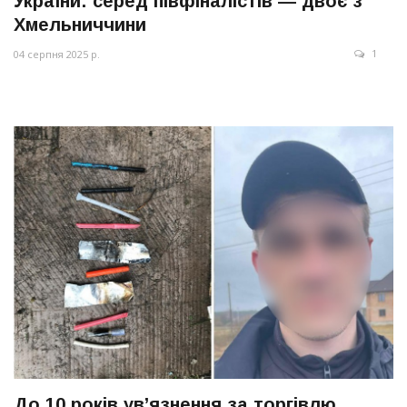
України: серед півфіналістів — двоє з
Хмельниччини
1
04 серпня 2025 р.
До 10 років ув’язнення за торгівлю