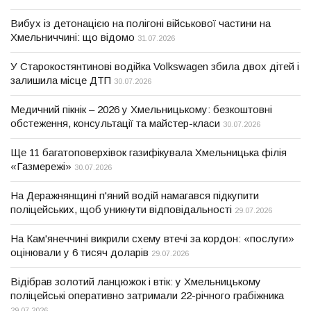
Вибух із детонацією на полігоні військової частини на
Хмельниччині: що відомо
31.07.2026
У Старокостянтинові водійка Volkswagen збила двох дітей і
залишила місце ДТП
30.07.2026
Медичний пікнік – 2026 у Хмельницькому: безкоштовні
обстеження, консультації та майстер-класи
30.07.2026
Ще 11 багатоповерхівок газифікувала Хмельницька філія
«Газмережі»
30.07.2026
На Деражнянщині п'яний водій намагався підкупити
поліцейських, щоб уникнути відповідальності
29.07.2026
На Кам'янеччині викрили схему втечі за кордон: «послуги»
оцінювали у 6 тисяч доларів
29.07.2026
Відібрав золотий ланцюжок і втік: у Хмельницькому
поліцейські оперативно затримали 22-річного грабіжника
29.07.2026