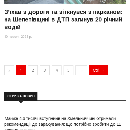
З’їхав з дороги та зіткнувся з парканом:
на Шепетівщині в ДТП загинув 20-річний
водій
10 червня 2025 р.
»
1
2
3
4
5
→
Ctrl →
СТРІЧКА НОВИН
Майже 4,6 тисячі вступників на Хмельниччині отримали
рекомендації до зарахування: що потрібно зробити до 11
серпня