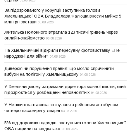
06.08.2026
За підозрюваного у корупції заступника голови
Хмельницької ОВА Владислава Фалюша внесли майже 5
млн грн застави
06.08.2026
Жителька Полонного втратила 123 тисячі гривень через
онлайн-знайомство
06.08.2026
На Хмельниччині відкрили пересувну фотовиставку «Не
народжені для війни»
04.08.2026
Диверсія чи порушення правил: що могло спричинити
вибухи на полігоні у Хмельницькому
04.08.2026
У Хмельницькому затримали директора мовної школи, який
підозрюється у розбещенні неповнолітніх
04.08.2026
У Нетішині вантажівка зіткнулася з рейсовим автобусом:
четверо пасажирів у лікарні
03.08.2026
5% від дорожніх підрядів: заступника голови Хмельницької
ОВА викрили на «відкатах»
03.08.2026