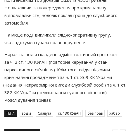
Незважаючи на попередження про кримінальну
відповідальність, чоловік поклав гроші до службового
автомобіля.
На місце події викликали слідчо-оперативну групу,
яка задокументувала правопорушення.
Наразі на водія складено адміністративний протокол
за ч. 2 ст. 130 КУпАП
(повторне
керування у стані
наркотичного сп’яніння). Крім того, слідчі відкрили
кримінальні провадження за ч. 1 ст. 369 КК України
(надання
неправомірної вигоди службовій особі) та ч. 1 ст.
382 КК України
(невиконання
судового рішення).
Розслідування триває.
ТЕГИ:
водій
Славута
ст. 130 КУпАП
без прав
хабар