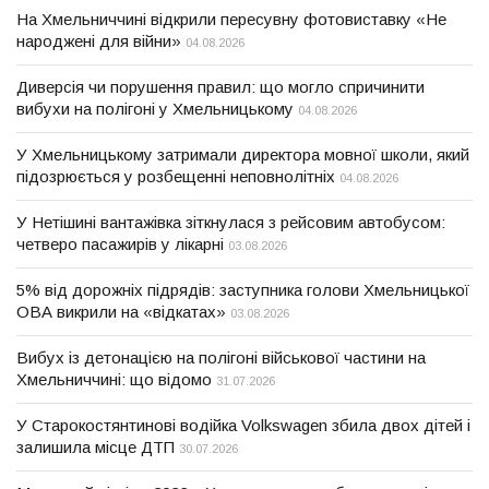
На Хмельниччині відкрили пересувну фотовиставку «Не
народжені для війни»
04.08.2026
Диверсія чи порушення правил: що могло спричинити
вибухи на полігоні у Хмельницькому
04.08.2026
У Хмельницькому затримали директора мовної школи, який
підозрюється у розбещенні неповнолітніх
04.08.2026
У Нетішині вантажівка зіткнулася з рейсовим автобусом:
четверо пасажирів у лікарні
03.08.2026
5% від дорожніх підрядів: заступника голови Хмельницької
ОВА викрили на «відкатах»
03.08.2026
Вибух із детонацією на полігоні військової частини на
Хмельниччині: що відомо
31.07.2026
У Старокостянтинові водійка Volkswagen збила двох дітей і
залишила місце ДТП
30.07.2026