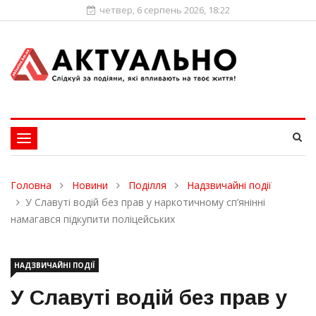
четвер, 6 серпень 2026, 18:22
Toggle
navigation
Головна
Новини
Поділля
Надзвичайні події
У Славуті водій без прав у наркотичному сп’янінні
намагався підкупити поліцейських
НАДЗВИЧАЙНІ ПОДІЇ
У Славуті водій без прав у