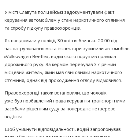
У місті
Славута
поліцейські задокументували факт
керування автомобілем у стані наркотичного сп’яніння
та спробу підкупу правоохоронців.
Як повідомили у поліції, 30 квітня близько 20:00 під
час патрулювання міста інспектори зупинили автомобіль
«Volkswagen
Beetle», водій якого порушив правила
дорожнього руху. За кермом перебував 37-річний
місцевий житель, який мав явні ознаки наркотичного
сп’яніння, однак від проходження огляду відмовився.
Правоохоронці також встановили, що чоловік
уже був позбавлений права керування транспортними
засобами рішенням суду за попереднє нетверезе
водіння.
Щоб уникнути відповідальності, водій запропонував
поліцейським 100 доларів США та 4350 гривень.