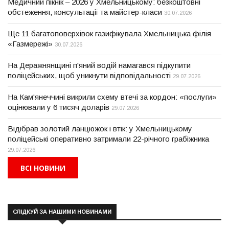
Медичний пікнік – 2026 у Хмельницькому: безкоштовні
обстеження, консультації та майстер-класи
30.07.2026
Ще 11 багатоповерхівок газифікувала Хмельницька філія
«Газмережі»
30.07.2026
На Деражнянщині п'яний водій намагався підкупити
поліцейських, щоб уникнути відповідальності
29.07.2026
На Кам'янеччині викрили схему втечі за кордон: «послуги»
оцінювали у 6 тисяч доларів
29.07.2026
Відібрав золотий ланцюжок і втік: у Хмельницькому
поліцейські оперативно затримали 22-річного грабіжника
29.07.2026
ВСІ НОВИНИ
СЛІДКУЙ ЗА НАШИМИ НОВИНАМИ