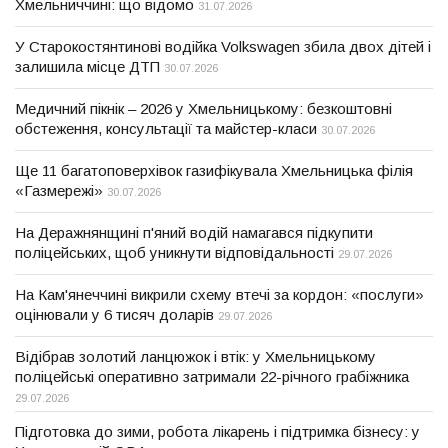
Хмельниччині: що відомо
31.07.2026
У Старокостянтинові водійка Volkswagen збила двох дітей і
залишила місце ДТП
30.07.2026
Медичний пікнік – 2026 у Хмельницькому: безкоштовні
обстеження, консультації та майстер-класи
30.07.2026
Ще 11 багатоповерхівок газифікувала Хмельницька філія
«Газмережі»
30.07.2026
На Деражнянщині п'яний водій намагався підкупити
поліцейських, щоб уникнути відповідальності
29.07.2026
На Кам'янеччині викрили схему втечі за кордон: «послуги»
оцінювали у 6 тисяч доларів
29.07.2026
Відібрав золотий ланцюжок і втік: у Хмельницькому
поліцейські оперативно затримали 22-річного грабіжника
29.07.2026
Підготовка до зими, робота лікарень і підтримка бізнесу: у