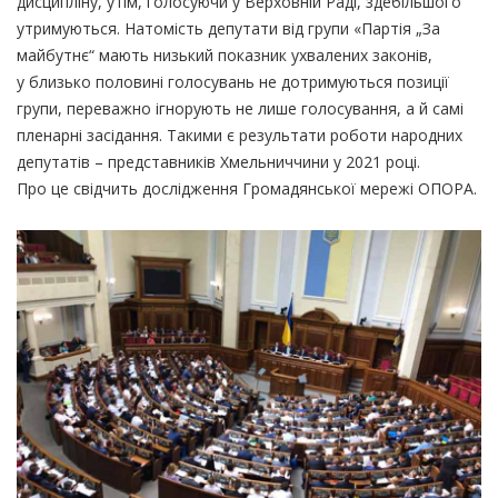
дисципліну, утім, голосуючи у Верховній Раді, здебільшого
утримуються. Натомість депутати від групи
«Партія
„За
майбутнє“ мають низький показник ухвалених законів,
у близько половині голосувань не дотримуються позиції
групи, переважно ігнорують не лише голосування, а й самі
пленарні засідання. Такими є результати роботи народних
депутатів – представників Хмельниччини у 2021 році.
Про це свідчить дослідження Громадянської мережі ОПОРА.