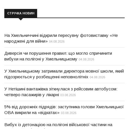
СТРІЧКА НОВИН
На Хмельниччині відкрили пересувну фотовиставку «Не
народжені для війни»
04.08.2026
Диверсія чи порушення правил: що могло спричинити
вибухи на полігоні у Хмельницькому
04.08.2026
У Хмельницькому затримали директора мовної школи, який
підозрюється у розбещенні неповнолітніх
04.08.2026
У Нетішині вантажівка зіткнулася з рейсовим автобусом:
четверо пасажирів у лікарні
03.08.2026
5% від дорожніх підрядів: заступника голови Хмельницької
ОВА викрили на «відкатах»
03.08.2026
Вибух із детонацією на полігоні військової частини на