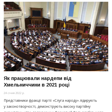
Як працювали нардепи від
Хмельниччини в 2021 році
24 січня 2022 р.
Представники фракції партії
«Слуга
народу» лідирують
у законотворчості, демонструють високу партійну