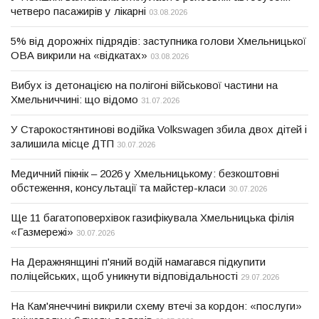
четверо пасажирів у лікарні
03.08.2026
5% від дорожніх підрядів: заступника голови Хмельницької
ОВА викрили на «відкатах»
03.08.2026
Вибух із детонацією на полігоні військової частини на
Хмельниччині: що відомо
31.07.2026
У Старокостянтинові водійка Volkswagen збила двох дітей і
залишила місце ДТП
30.07.2026
Медичний пікнік – 2026 у Хмельницькому: безкоштовні
обстеження, консультації та майстер-класи
30.07.2026
Ще 11 багатоповерхівок газифікувала Хмельницька філія
«Газмережі»
30.07.2026
На Деражнянщині п'яний водій намагався підкупити
поліцейських, щоб уникнути відповідальності
29.07.2026
На Кам'янеччині викрили схему втечі за кордон: «послуги»