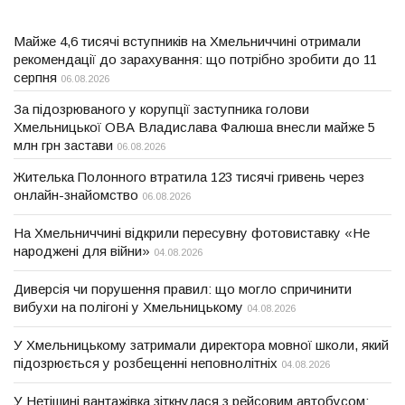
Майже 4,6 тисячі вступників на Хмельниччині отримали
рекомендації до зарахування: що потрібно зробити до 11
серпня
06.08.2026
За підозрюваного у корупції заступника голови
Хмельницької ОВА Владислава Фалюша внесли майже 5
млн грн застави
06.08.2026
Жителька Полонного втратила 123 тисячі гривень через
онлайн-знайомство
06.08.2026
На Хмельниччині відкрили пересувну фотовиставку «Не
народжені для війни»
04.08.2026
Диверсія чи порушення правил: що могло спричинити
вибухи на полігоні у Хмельницькому
04.08.2026
У Хмельницькому затримали директора мовної школи, який
підозрюється у розбещенні неповнолітніх
04.08.2026
У Нетішині вантажівка зіткнулася з рейсовим автобусом: