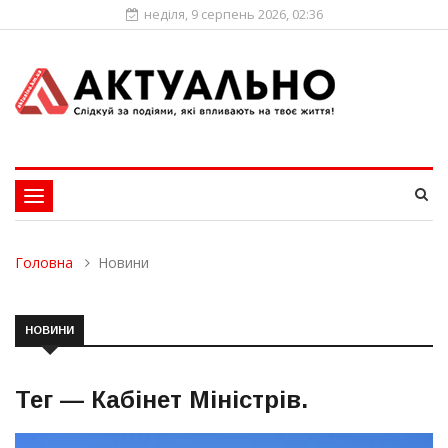
неділя, 9 серпень 2026, 02:36
Toggle
navigation
Головна
Новини
НОВИНИ
Тег —
Кабінет Міністрів
.