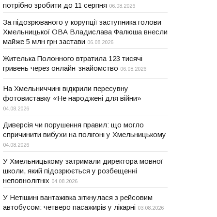
потрібно зробити до 11 серпня
06.08.2026
За підозрюваного у корупції заступника голови
Хмельницької ОВА Владислава Фалюша внесли
майже 5 млн грн застави
06.08.2026
Жителька Полонного втратила 123 тисячі
гривень через онлайн-знайомство
06.08.2026
На Хмельниччині відкрили пересувну
фотовиставку «Не народжені для війни»
04.08.2026
Диверсія чи порушення правил: що могло
спричинити вибухи на полігоні у Хмельницькому
04.08.2026
У Хмельницькому затримали директора мовної
школи, який підозрюється у розбещенні
неповнолітніх
04.08.2026
У Нетішині вантажівка зіткнулася з рейсовим
автобусом: четверо пасажирів у лікарні
03.08.2026