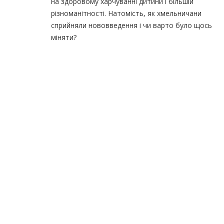
на здоровому харчуванні дитини і більшій
різноманітності. Натомість, як хмельничани
сприйняли нововведення і чи варто було щось
міняти?