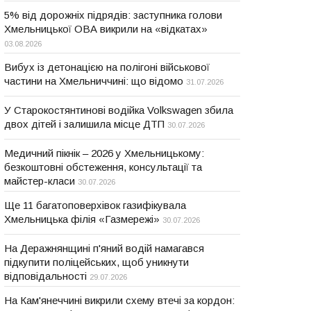
5% від дорожніх підрядів: заступника голови
Хмельницької ОВА викрили на «відкатах»
03.08.2026
Вибух із детонацією на полігоні військової
частини на Хмельниччині: що відомо
31.07.2026
У Старокостянтинові водійка Volkswagen збила
двох дітей і залишила місце ДТП
30.07.2026
Медичний пікнік – 2026 у Хмельницькому:
безкоштовні обстеження, консультації та
майстер-класи
30.07.2026
Ще 11 багатоповерхівок газифікувала
Хмельницька філія «Газмережі»
30.07.2026
На Деражнянщині п'яний водій намагався
підкупити поліцейських, щоб уникнути
відповідальності
29.07.2026
На Кам'янеччині викрили схему втечі за кордон: