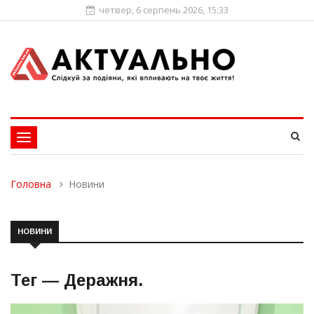
четвер, 6 серпень 2026, 15:33
Toggle
navigation
Головна
Новини
НОВИНИ
Тег —
Деражня
.