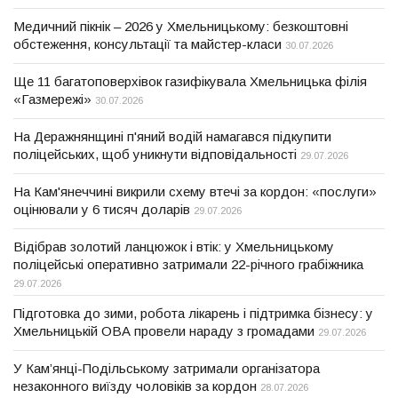
Медичний пікнік – 2026 у Хмельницькому: безкоштовні
обстеження, консультації та майстер-класи
30.07.2026
Ще 11 багатоповерхівок газифікувала Хмельницька філія
«Газмережі»
30.07.2026
На Деражнянщині п'яний водій намагався підкупити
поліцейських, щоб уникнути відповідальності
29.07.2026
На Кам'янеччині викрили схему втечі за кордон: «послуги»
оцінювали у 6 тисяч доларів
29.07.2026
Відібрав золотий ланцюжок і втік: у Хмельницькому
поліцейські оперативно затримали 22-річного грабіжника
29.07.2026
Підготовка до зими, робота лікарень і підтримка бізнесу: у
Хмельницькій ОВА провели нараду з громадами
29.07.2026
У Кам’янці-Подільському затримали організатора
незаконного виїзду чоловіків за кордон
28.07.2026