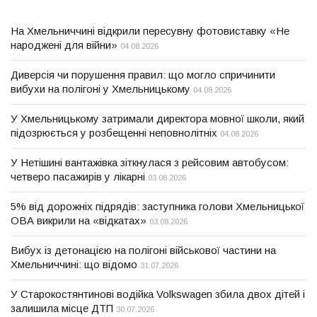
На Хмельниччині відкрили пересувну фотовиставку «Не
народжені для війни»
04.08.2026
Диверсія чи порушення правил: що могло спричинити
вибухи на полігоні у Хмельницькому
04.08.2026
У Хмельницькому затримали директора мовної школи, який
підозрюється у розбещенні неповнолітніх
04.08.2026
У Нетішині вантажівка зіткнулася з рейсовим автобусом:
четверо пасажирів у лікарні
03.08.2026
5% від дорожніх підрядів: заступника голови Хмельницької
ОВА викрили на «відкатах»
03.08.2026
Вибух із детонацією на полігоні військової частини на
Хмельниччині: що відомо
31.07.2026
У Старокостянтинові водійка Volkswagen збила двох дітей і
залишила місце ДТП
30.07.2026