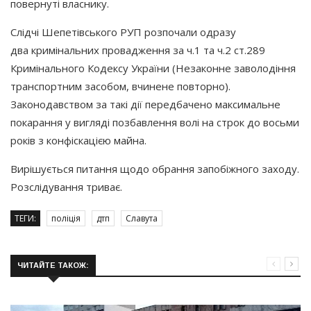
повернуті власнику.
Слідчі Шепетівського РУП розпочали одразу
два кримінальних провадження за ч.1 та ч.2 ст.289
Кримінального Кодексу України
(Незаконне
заволодіння
транспортним засобом, вчинене повторно).
Законодавством за такі дії передбачено максимальне
покарання у вигляді позбавлення волі на строк до восьми
років з конфіскацією майна.
Вирішується питання щодо обрання запобіжного заходу.
Розслідування триває.
ТЕГИ:
поліція
дтп
Славута
ЧИТАЙТЕ ТАКОЖ: