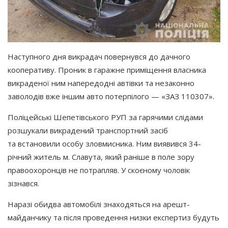
Наступного дня викрадач повернувся до дачного
кооперативу. Проник в гаражне приміщення власника
викраденої ним напередодні автівки та незаконно
заволодів вже іншим авто потерпілого —
«ЗАЗ
110307».
Поліцейські Шепетівського РУП за гарячими слідами
розшукали викрадений транспортний засіб
та встановили особу зловмисника. Ним виявився 34-
річний житель м. Славута, який раніше в поле зору
правоохоронців не потрапляв. У скоєному чоловік
зізнався.
Наразі обидва автомобілі знаходяться на арешт-
майданчику та після проведення низки експертиз будуть