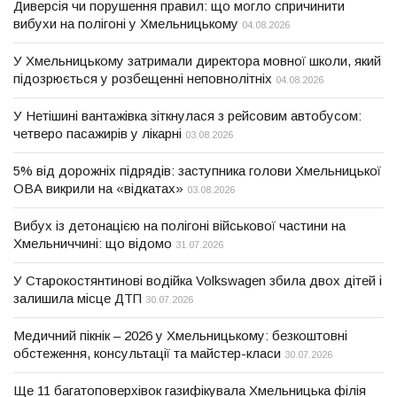
Диверсія чи порушення правил: що могло спричинити
вибухи на полігоні у Хмельницькому
04.08.2026
У Хмельницькому затримали директора мовної школи, який
підозрюється у розбещенні неповнолітніх
04.08.2026
У Нетішині вантажівка зіткнулася з рейсовим автобусом:
четверо пасажирів у лікарні
03.08.2026
5% від дорожніх підрядів: заступника голови Хмельницької
ОВА викрили на «відкатах»
03.08.2026
Вибух із детонацією на полігоні військової частини на
Хмельниччині: що відомо
31.07.2026
У Старокостянтинові водійка Volkswagen збила двох дітей і
залишила місце ДТП
30.07.2026
Медичний пікнік – 2026 у Хмельницькому: безкоштовні
обстеження, консультації та майстер-класи
30.07.2026
Ще 11 багатоповерхівок газифікувала Хмельницька філія