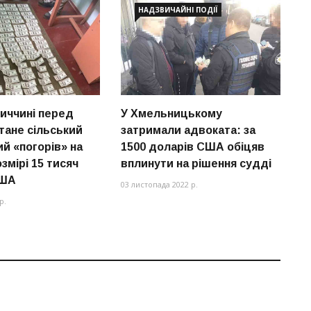
НАДЗВИЧАЙНІ ПОДІЇ
иччині перед
У Хмельницькому
В
тане сільський
затримали адвоката: за
т
ий «погорів» на
1500 доларів США обіцяв
п
озмірі 15 тисяч
вплинути на рішення судді
12
США
03 листопада 2022 р.
р.