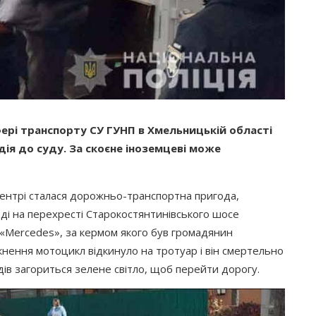
фері транспорту СУ ГУНП в Хмельницькій області
ія до суду. За скоєне іноземцеві може
центрі сталася дорожньо-транспортна пригода,
Тоді на перехресті Старокостянтинівського шосе
«Mercedes
», за кермом якого був громадянин
іткнення мотоцикл відкинуло на тротуар і він смертельно
дів загориться зелене світло, щоб перейти дорогу.