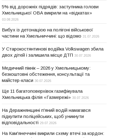
5% від дорожніх підрядів: заступника голови
Хмельницької ОВА викрили на «відкатах»
03.08.2026
Вибух із детонацією на полігоні військової
частини на Хмельниччині: що відомо
31.07.2026
У Старокостянтинові водійка Volkswagen збила
двох дітей і залишила місце ДТП
30.07.2026
Медичний пікнік – 2026 у Хмельницькому:
безкоштовні обстеження, консультації та
майстер-класи
30.07.2026
Ще 11 багатоповерхівок газифікувала
Хмельницька філія «Газмережі»
30.07.2026
На Деражнянщині п'яний водій намагався
підкупити поліцейських, щоб уникнути
відповідальності
29.07.2026
На Кам'янеччині викрили схему втечі за кордон: