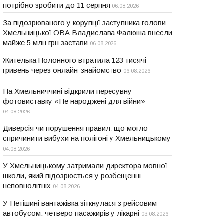
потрібно зробити до 11 серпня
06.08.2026
За підозрюваного у корупції заступника голови
Хмельницької ОВА Владислава Фалюша внесли
майже 5 млн грн застави
06.08.2026
Жителька Полонного втратила 123 тисячі
гривень через онлайн-знайомство
06.08.2026
На Хмельниччині відкрили пересувну
фотовиставку «Не народжені для війни»
04.08.2026
Диверсія чи порушення правил: що могло
спричинити вибухи на полігоні у Хмельницькому
04.08.2026
У Хмельницькому затримали директора мовної
школи, який підозрюється у розбещенні
неповнолітніх
04.08.2026
У Нетішині вантажівка зіткнулася з рейсовим
автобусом: четверо пасажирів у лікарні
03.08.2026