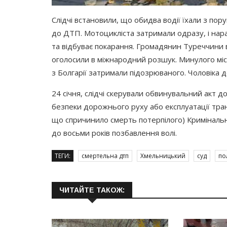
Слідчі встановили, що обидва водії їхали з п
до ДТП. Мотоцикліста затримали одразу, і нара
та відбуває покарання. Громадянин Туреччини вт
оголосили в міжнародний розшук. Минулого міс
з Болгарії затримали підозрюваного. Чоловіка 
24 січня, слідчі скерували обвинувальний акт до 
безпеки дорожнього руху або експлуатації тра
що спричинило смерть потерпілого) Криміналь
до восьми років позбавлення волі.
ТЕГИ:
смертельна дтп
Хмельницький
суд
по
ЧИТАЙТЕ ТАКОЖ: