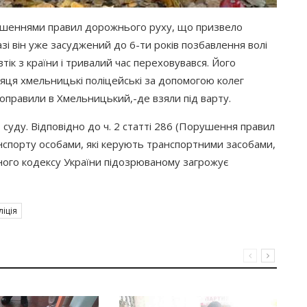
орушеннями правил дорожнього руху, що призвело
зі він уже засуджений до 6-ти років позбавлення волі
ік з країни і тривалий час переховувався. Його
яця хмельницькі поліцейські за допомогою колег
доправили в Хмельницький,-де взяли під варту.
суду. Відповідно до ч. 2 статті 286
(Порушення
правил
нспорту особами, які керують транспортними засобами,
ного кодексу України підозрюваному загрожує
ліція