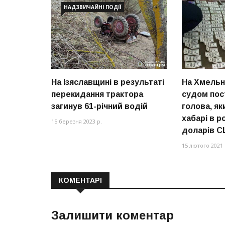
НАДЗВИЧАЙНІ ПОДІЇ
На Ізяславщині в результаті
На Хмельн
перекидання трактора
судом пос
загинув 61-річний водій
голова, як
хабарі в р
15 березня 2023 р.
доларів 
15 лютого 2021 
КОМЕНТАРІ
Залишити коментар