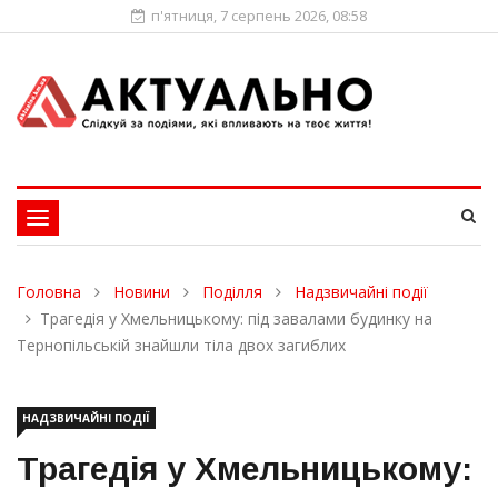
п'ятниця, 7 серпень 2026, 08:58
Toggle
navigation
Головна
Новини
Поділля
Надзвичайні події
Трагедія у Хмельницькому: під завалами будинку на
Тернопільській знайшли тіла двох загиблих
НАДЗВИЧАЙНІ ПОДІЇ
Трагедія у Хмельницькому: