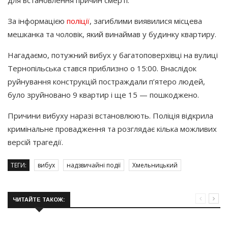
За інформацією
поліції
, загиблими виявилися місцева
мешканка та чоловік, який винаймав у будинку квартиру.
Нагадаємо, потужний вибух у багатоповерхівці на вулиці
Тернопільська стався приблизно о 15:00. Внаслідок
руйнування конструкцій постраждали п’ятеро людей,
було зруйновано 9 квартир і ще 15 — пошкоджено.
Причини вибуху наразі встановлюють. Поліція відкрила
кримінальне провадження та розглядає кілька можливих
версій трагедії.
ТЕГИ:
вибух
надзвичайні події
Хмельницький
ЧИТАЙТЕ ТАКОЖ: