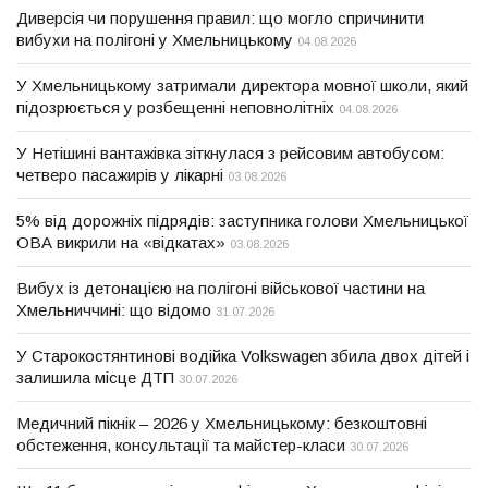
Диверсія чи порушення правил: що могло спричинити
вибухи на полігоні у Хмельницькому
04.08.2026
У Хмельницькому затримали директора мовної школи, який
підозрюється у розбещенні неповнолітніх
04.08.2026
У Нетішині вантажівка зіткнулася з рейсовим автобусом:
четверо пасажирів у лікарні
03.08.2026
5% від дорожніх підрядів: заступника голови Хмельницької
ОВА викрили на «відкатах»
03.08.2026
Вибух із детонацією на полігоні військової частини на
Хмельниччині: що відомо
31.07.2026
У Старокостянтинові водійка Volkswagen збила двох дітей і
залишила місце ДТП
30.07.2026
Медичний пікнік – 2026 у Хмельницькому: безкоштовні
обстеження, консультації та майстер-класи
30.07.2026