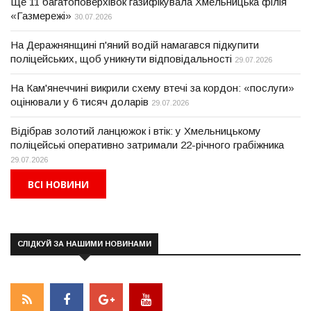
Ще 11 багатоповерхівок газифікувала Хмельницька філія
«Газмережі»
30.07.2026
На Деражнянщині п'яний водій намагався підкупити
поліцейських, щоб уникнути відповідальності
29.07.2026
На Кам'янеччині викрили схему втечі за кордон: «послуги»
оцінювали у 6 тисяч доларів
29.07.2026
Відібрав золотий ланцюжок і втік: у Хмельницькому
поліцейські оперативно затримали 22-річного грабіжника
29.07.2026
ВСІ НОВИНИ
СЛІДКУЙ ЗА НАШИМИ НОВИНАМИ