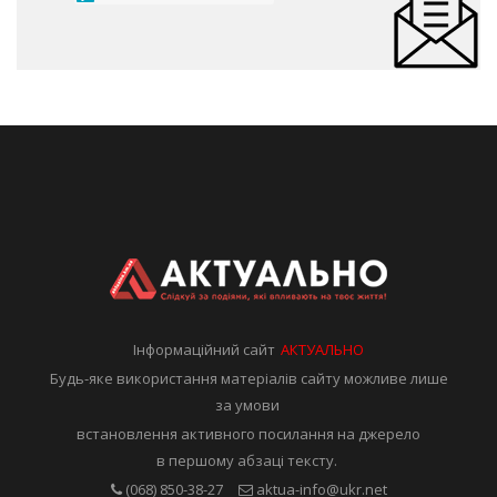
Інформаційний сайт
АКТУАЛЬНО
Будь-яке використання матеріалів сайту можливе лише
за умови
встановлення активного посилання на джерело
в першому абзаці тексту.
(068) 850-38-27
aktua-info@ukr.net