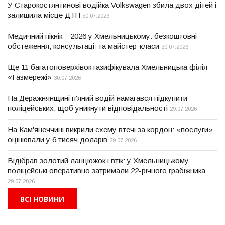
У Старокостянтинові водійка Volkswagen збила двох дітей і
залишила місце ДТП
30.07.2026
Медичний пікнік – 2026 у Хмельницькому: безкоштовні
обстеження, консультації та майстер-класи
30.07.2026
Ще 11 багатоповерхівок газифікувала Хмельницька філія
«Газмережі»
30.07.2026
На Деражнянщині п'яний водій намагався підкупити
поліцейських, щоб уникнути відповідальності
29.07.2026
На Кам'янеччині викрили схему втечі за кордон: «послуги»
оцінювали у 6 тисяч доларів
29.07.2026
Відібрав золотий ланцюжок і втік: у Хмельницькому
поліцейські оперативно затримали 22-річного грабіжника
29.07.2026
ВСІ НОВИНИ