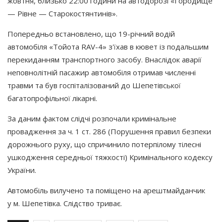
жовтня, близько 22:00 години на автодорозі
«Городище
— Рівне — Старокостянтинів».
Попередньо встановлено, що 19-річний водій
автомобіля
«Тойота
RAV-4» з'їхав в кювет із подальшим
перекиданням транспортного засобу. Внаслідок аварії
неповнолітній пасажир автомобіля отримав численні
травми та був госпіталізований до Шепетівської
багатопрофільної лікарні.
За даним фактом слідчі розпочали кримінальне
провадження за ч. 1 ст. 286
(Порушення
правил безпеки
дорожнього руху, що спричинило потерпілому тілесні
ушкодження середньої тяжкості) Кримінального кодексу
України.
Автомобіль вилучено та поміщено на арештмайданчик
у м. Шепетівка. Слідство триває.