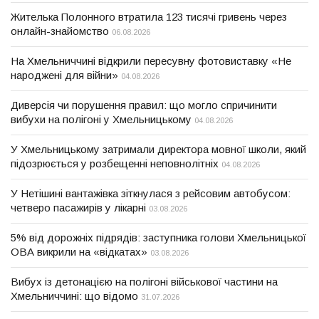
Жителька Полонного втратила 123 тисячі гривень через
онлайн-знайомство
06.08.2026
На Хмельниччині відкрили пересувну фотовиставку «Не
народжені для війни»
04.08.2026
Диверсія чи порушення правил: що могло спричинити
вибухи на полігоні у Хмельницькому
04.08.2026
У Хмельницькому затримали директора мовної школи, який
підозрюється у розбещенні неповнолітніх
04.08.2026
У Нетішині вантажівка зіткнулася з рейсовим автобусом:
четверо пасажирів у лікарні
03.08.2026
5% від дорожніх підрядів: заступника голови Хмельницької
ОВА викрили на «відкатах»
03.08.2026
Вибух із детонацією на полігоні військової частини на
Хмельниччині: що відомо
31.07.2026