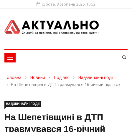
субота, 8 серпень 2026, 10:52
Toggle
navigation
Головна
Новини
Поділля
Надзвичайні події
На Шепетівщині в ДТП травмувався 16-річний підліток
НАДЗВИЧАЙНІ ПОДІЇ
На Шепетівщині в ДТП
травмувався 16-річний