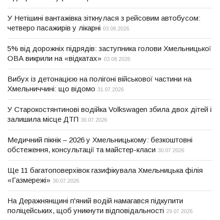
У Нетішині вантажівка зіткнулася з рейсовим автобусом:
четверо пасажирів у лікарні
03.08.2026
5% від дорожніх підрядів: заступника голови Хмельницької
ОВА викрили на «відкатах»
03.08.2026
Вибух із детонацією на полігоні військової частини на
Хмельниччині: що відомо
31.07.2026
У Старокостянтинові водійка Volkswagen збила двох дітей і
залишила місце ДТП
30.07.2026
Медичний пікнік – 2026 у Хмельницькому: безкоштовні
обстеження, консультації та майстер-класи
30.07.2026
Ще 11 багатоповерхівок газифікувала Хмельницька філія
«Газмережі»
30.07.2026
На Деражнянщині п'яний водій намагався підкупити
поліцейських, щоб уникнути відповідальності
29.07.2026