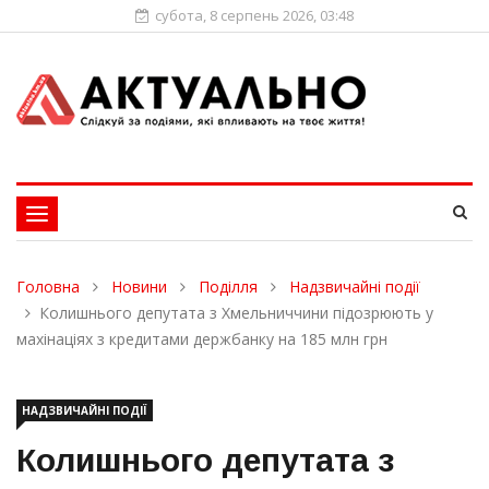
субота, 8 серпень 2026, 03:48
Toggle
navigation
Головна
Новини
Поділля
Надзвичайні події
Колишнього депутата з Хмельниччини підозрюють у
махінаціях з кредитами держбанку на 185 млн грн
НАДЗВИЧАЙНІ ПОДІЇ
Колишнього депутата з