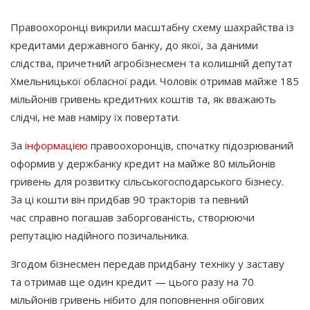
Правоохоронці викрили масштабну схему шахрайства із
кредитами державного банку, до якої, за даними
слідства, причетний агробізнесмен та колишній депутат
Хмельницької обласної ради. Чоловік отримав майже 185
мільйонів гривень кредитних коштів та, як вважають
слідчі, не мав наміру їх повертати.
За
інформацією
правоохоронців, спочатку підозрюваний
оформив у держбанку кредит на майже 80 мільйонів
гривень для розвитку сільськогосподарського бізнесу.
За ці кошти він придбав 90 тракторів та певний
час справно погашав заборгованість, створюючи
репутацію надійного позичальника.
Згодом бізнесмен передав придбану техніку у заставу
та отримав ще один кредит — цього разу на 70
мільйонів гривень нібито для поповнення обігових