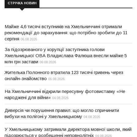
СТРІЧКА НОВИН
Майже 4,6 тисячі вступників на Хмельниччині отримали
рекомендації до зарахування: що потрібно зробити до 11
серпня
06.08.2026
За підозрюваного у корупції заступника голови
Хмельницької ОВА Владислава Фалюша внесли майже 5
млн грн застави
06.08.2026
Жителька Полонного втратила 123 тисячі гривень через
онлайн-знайомство
06.08.2026
На Хмельниччині відкрили пересувну фотовиставку «Не
народжені для війни»
04.08.2026
Диверсія чи порушення правил: що могло спричинити
вибухи на полігоні у Хмельницькому
04.08.2026
У Хмельницькому затримали директора мовної школи, який
підозрюється у розбещенні неповнолітніх
04.08.2026