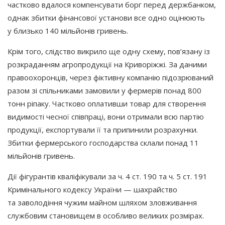
частково вдалося компенсувати борг перед держбанком,
однак збитки фінансової установи все одно оцінюють
у близько 140 мільйонів гривень.
Крім того, слідство викрило ще одну схему, пов’язану із
розкраданням агропродукції на Криворіжжі. За даними
правоохоронців, через фіктивну компанію підозрюваний
разом зі спільниками замовили у фермерів понад 800
тонн ріпаку. Частково оплативши товар для створення
видимості чесної співпраці, вони отримали всю партію
продукції, експортували її та припинили розрахунки.
Збитки фермерського господарства склали понад 11
мільйонів гривень.
Дії фігурантів кваліфікували за ч. 4 ст. 190 та ч. 5 ст. 191
Кримінального кодексу України — шахрайство
та заволодіння чужим майном шляхом зловживання
службовим становищем в особливо великих розмірах.