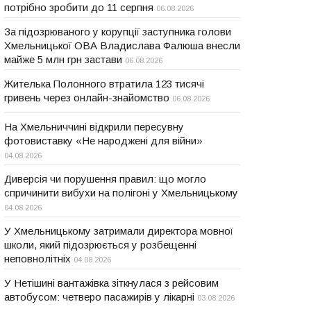
потрібно зробити до 11 серпня
06.08.2026
За підозрюваного у корупції заступника голови
Хмельницької ОВА Владислава Фалюша внесли
майже 5 млн грн застави
06.08.2026
Жителька Полонного втратила 123 тисячі
гривень через онлайн-знайомство
06.08.2026
На Хмельниччині відкрили пересувну
фотовиставку «Не народжені для війни»
04.08.2026
Диверсія чи порушення правил: що могло
спричинити вибухи на полігоні у Хмельницькому
04.08.2026
У Хмельницькому затримали директора мовної
школи, який підозрюється у розбещенні
неповнолітніх
04.08.2026
У Нетішині вантажівка зіткнулася з рейсовим
автобусом: четверо пасажирів у лікарні
03.08.2026