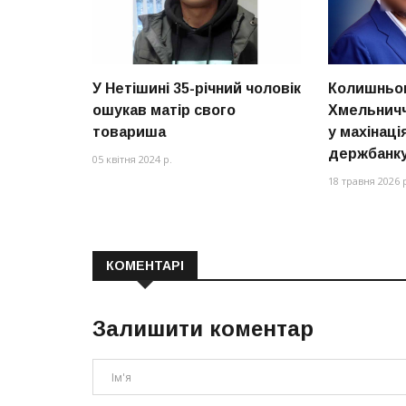
У Нетішині 35-річний чоловік
Колишньог
ошукав матір свого
Хмельнич
товариша
у махінаці
держбанку
05 квітня 2024 р.
18 травня 2026 
КОМЕНТАРІ
Залишити коментар