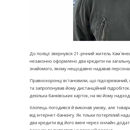
До поліції звернувся 21-річний житель Кам`яне
незаконно оформлено два кредити на загальну с
знайомого, якому нещодавно надавав персональ
Правоохоронці встановили, що підозрюваний, 
та запропонував йому дистанційний підробіток.
декілька банківських карток, на які йому надх
Хлопець погодився й виконав умову, але товар
від інтернет-банкінгу. Як тільки потерпілий н
два кредити від його імені через онлайн-дода
рахунок та витратив на власний розсуд.