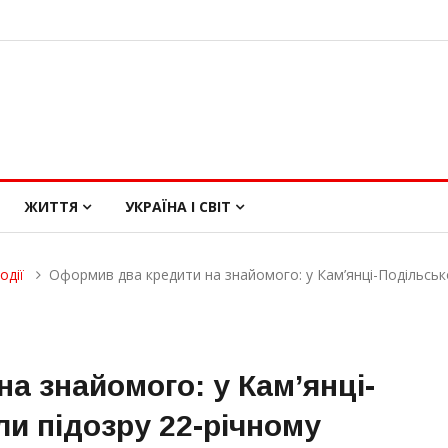
ЖИТТЯ
УКРАЇНА І СВІТ
одії
Оформив два кредити на знайомого: у Кам’янці-Подільсь
а знайомого: у Кам’янці-
и підозру 22-річному