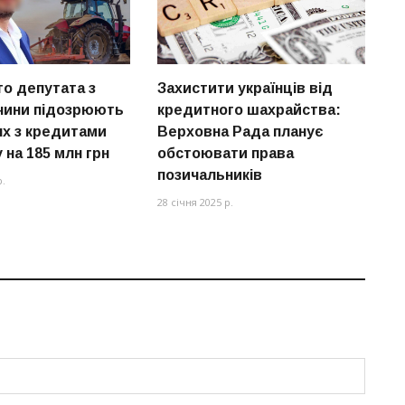
о депутата з
Захистити українців від
чини підозрюють
кредитного шахрайства:
ях з кредитами
Верховна Рада планує
 на 185 млн грн
обстоювати права
позичальників
р.
28 січня 2025 р.