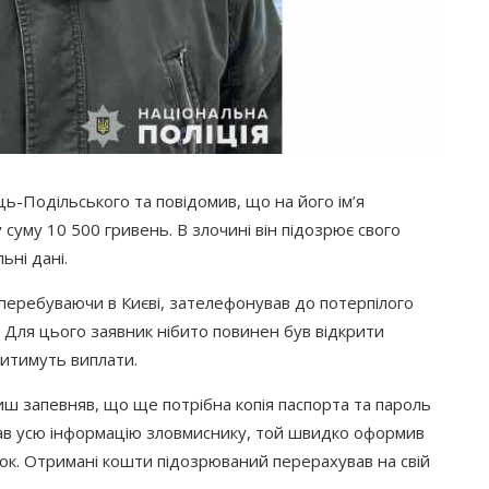
ць-Подільського та повідомив, що на його ім’я
уму 10 500 гривень. В злочині він підозрює свого
ні дані.
перебуваючи в Києві, зателефонував до потерпілого
 Для цього заявник нібито повинен був відкрити
одитимуть виплати.
иш запевняв, що ще потрібна копія паспорта та пароль
адав усю інформацію зловмиснику, той швидко оформив
ток. Отримані кошти підозрюваний перерахував на свій