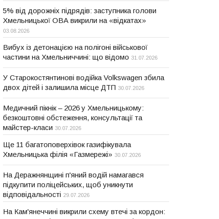
5% від дорожніх підрядів: заступника голови
Хмельницької ОВА викрили на «відкатах»
03.08.2026
Вибух із детонацією на полігоні військової
частини на Хмельниччині: що відомо
31.07.2026
У Старокостянтинові водійка Volkswagen збила
двох дітей і залишила місце ДТП
30.07.2026
Медичний пікнік – 2026 у Хмельницькому:
безкоштовні обстеження, консультації та
майстер-класи
30.07.2026
Ще 11 багатоповерхівок газифікувала
Хмельницька філія «Газмережі»
30.07.2026
На Деражнянщині п'яний водій намагався
підкупити поліцейських, щоб уникнути
відповідальності
29.07.2026
На Кам'янеччині викрили схему втечі за кордон: