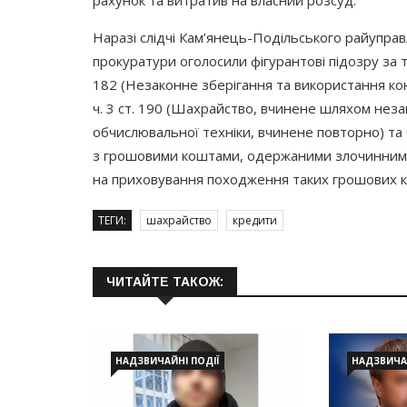
Наразі слідчі Кам’янець-Подільського райуправ
прокуратури оголосили фігурантові підозру за т
182
(Незаконне
зберігання та використання кон
ч. 3 ст. 190
(Шахрайство
, вчинене шляхом неза
обчислювальної техніки, вчинене повторно) та ч
з грошовими коштами, одержаними злочинним 
на приховування походження таких грошових ко
ТЕГИ:
шахрайство
кредити
ЧИТАЙТЕ ТАКОЖ:
НАДЗВИЧАЙНІ ПОДІЇ
НАДЗВИЧАЙ