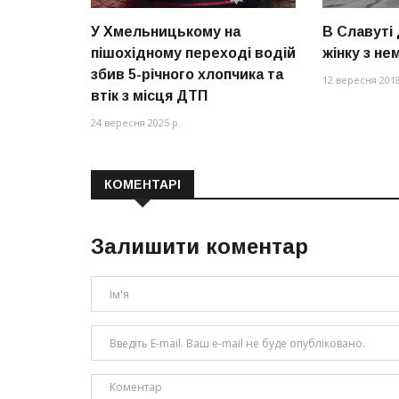
У Хмельницькому на
В Славуті
пішохідному переході водій
жінку з н
збив 5-річного хлопчика та
12 вересня 2018
втік з місця ДТП
24 вересня 2025 р.
КОМЕНТАРІ
Залишити коментар