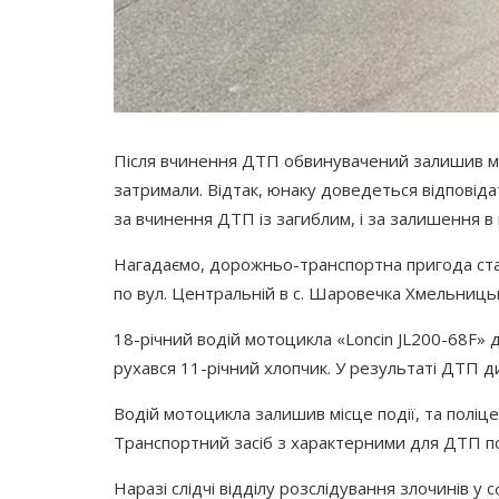
Після вчинення ДТП обвинувачений залишив міс
затримали. Відтак, юнаку доведеться відповіда
за вчинення ДТП із загиблим, і за залишення в
Нагадаємо, дорожньо-транспортна пригода стал
по вул. Центральній в с. Шаровечка Хмельниць
18-річний водій мотоцикла
«Loncin
JL200-68F» д
рухався 11-річний хлопчик. У результаті ДТП ди
Водій мотоцикла залишив місце події, та поліц
Транспортний засіб з характерними для ДТП 
Наразі слідчі відділу розслідування злочинів у