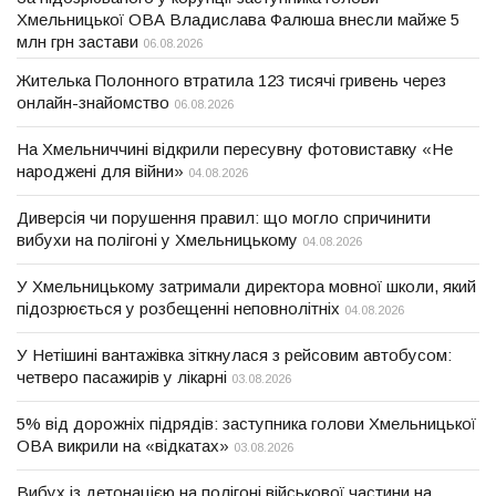
Хмельницької ОВА Владислава Фалюша внесли майже 5
млн грн застави
06.08.2026
Жителька Полонного втратила 123 тисячі гривень через
онлайн-знайомство
06.08.2026
На Хмельниччині відкрили пересувну фотовиставку «Не
народжені для війни»
04.08.2026
Диверсія чи порушення правил: що могло спричинити
вибухи на полігоні у Хмельницькому
04.08.2026
У Хмельницькому затримали директора мовної школи, який
підозрюється у розбещенні неповнолітніх
04.08.2026
У Нетішині вантажівка зіткнулася з рейсовим автобусом:
четверо пасажирів у лікарні
03.08.2026
5% від дорожніх підрядів: заступника голови Хмельницької
ОВА викрили на «відкатах»
03.08.2026
Вибух із детонацією на полігоні військової частини на