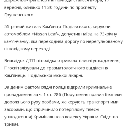
вересня, близько 11:30 години по проспекту
Грушевського.
55-річний житель Кам’янця-Подільського, керуючи
автомобілем
«Nissan
Leaf», допустив наїзд на 73-річну
кам’янчанку, яка переходила дорогу по нерегульованому
пішохідному переході.
Внаслідок ДТП пішохідка отримала тілесні ушкодження,
її госпіталізували до травматологічного відділення
Кам’янець-Подільської міської лікарні.
За даним фактом слідчі поліції відкрили кримінальне
провадження за ч. 1 ст. 286
(Порушення
правил безпеки
дорожнього руху особами, які керують транспортними
засобами, що спричинило потерпілому тілесні
ушкодження) Кримінального кодексу України. Слідство
триває.