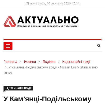
понеділок, 10 серпень 2026, 10:14
Toggle
navigation
Головна
Новини
Поділля
Надзвичайні події
У Кам’янці-Подільському водій «Nissan Leaf» збив літню
жінку
НАДЗВИЧАЙНІ ПОДІЇ
У Кам’янці-Подільському