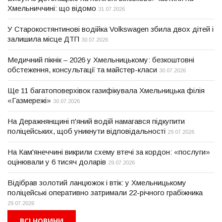
Хмельниччині: що відомо
31.07.2026
У Старокостянтинові водійка Volkswagen збила двох дітей і
залишила місце ДТП
30.07.2026
Медичний пікнік – 2026 у Хмельницькому: безкоштовні
обстеження, консультації та майстер-класи
30.07.2026
Ще 11 багатоповерхівок газифікувала Хмельницька філія
«Газмережі»
30.07.2026
На Деражнянщині п'яний водій намагався підкупити
поліцейських, щоб уникнути відповідальності
29.07.2026
На Кам'янеччині викрили схему втечі за кордон: «послуги»
оцінювали у 6 тисяч доларів
29.07.2026
Відібрав золотий ланцюжок і втік: у Хмельницькому
поліцейські оперативно затримали 22-річного грабіжника
29.07.2026
ВСІ НОВИНИ