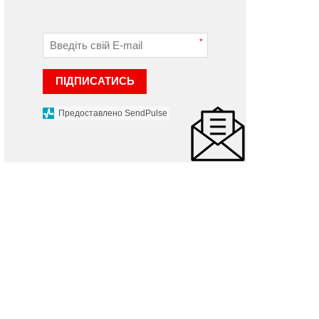
ривень вручили
переселенців влаштува
ідприємцям Хмельниччини
кінопоказ
*
 травня 2024 р.
15 грудня 2022 р.
ПІДПИСАТИСЬ
Предоставлено SendPulse