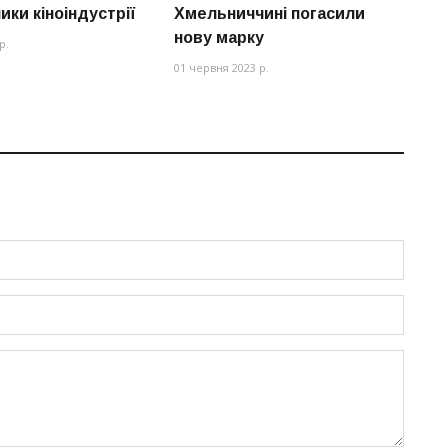
ки кіноіндустрії
Хмельниччині погасили
г
нову марку
п
р.
01 червня 2023 р.
16