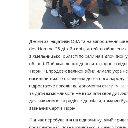
Днями за ініціативи ОВА та на запрошення швей
des Homme 25 дітей-сиріт, дітей, позбавлених б
з Хмельницької області поїхали на відпочинок 
області. Побажав легкої дороги та гарного від
Тюрін.
«Впродовж
великої війни чимало українс
насильницького ставлення до нашого народу. Т
підростаюче покоління, допомогти стати їм на 
та дати їм можливість не втрачати своє дитин
для них мирне та радісне дозвілля, тому ми б
зазначив Сергій Тюрін.
Під час перебування на відпочинку, який трива
проводити час, познайомляться із однолітками 