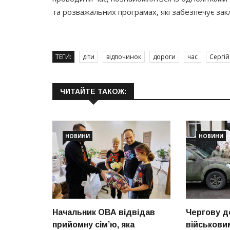
та розважальних програмах, які забезпечує закл
ТЕГИ:
діти
відпочинок
дороги
час
Сергій
ЧИТАЙТЕ ТАКОЖ:
НОВИНИ
НОВИНИ
Начальник ОВА відвідав
Чергову д
прийомну сім’ю, яка
військови