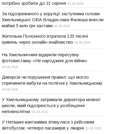
потрібно зробити до 11 серпня
06.08.2026
За підозрюваного у корупції заступника голови
Хмельницької ОВА Владислава Фалюша внесли
майже 5 млн грн застави
06.08.2026
Жителька Полонного втратила 123 тисячі
гривень через онлайн-знайомство
06.08.2026
На Хмельниччині відкрили пересувну
фотовиставку «Не народжені для війни»
04.08.2026
Диверсія чи порушення правил: що могло
спричинити вибухи на полігоні у Хмельницькому
04.08.2026
У Хмельницькому затримали директора мовної
школи, який підозрюється у розбещенні
неповнолітніх
04.08.2026
У Нетішині вантажівка зіткнулася з рейсовим
автобусом: четверо пасажирів у лікарні
03.08.2026