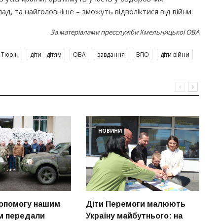
ад, та найголовніше – зможуть відволіктися від війни.
За матеріалами пресслужби Хмельницької ОВА
 Тюрін
діти - дітям
ОВА
завдання
ВПО
діти війни
НОВИНИ
опомогу нашим
Діти Перемоги малюють
С
м передали
Україну майбутнього: на
м