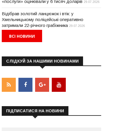
«послуги» оцінювали у 6 тисяч доларів
29.07.2026
Відібрав золотий ланцюжок і втік: у
Хмельницькому поліцейські оперативно
затримали 22-річного грабіжника
29.07.2026
ВСІ НОВИНИ
СЛІДКУЙ ЗА НАШИМИ НОВИНАМИ
НОВИНИ
НОВИНИ
ПІДПИСАТИСЯ НА НОВИНИ
ертифікати на отримання
На Хмельниччині для ді
ікрогранту на суму 250 тис.
з сімей вимушених