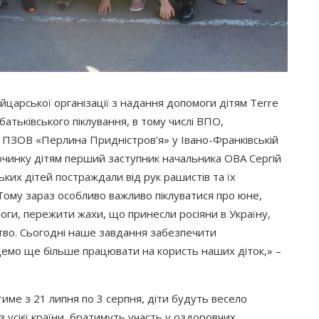
царської організації з надання допомоги дітям Terre
атьківського піклування, в тому числі ВПО,
у ПЗОВ
«Перлина
Придністров’я» у Івано-Франківській
починку дітям перший заступник начальника ОВА Сергій
ьких дітей постраждали від рук рашистів та їх
ому зараз особливо важливо піклуватися про юне,
ноги, пережити жахи, що принесли росіяни в Україну,
ство. Сьогодні наше завдання забезпечити
удемо ще більше працювати на користь наших діток,» –
тиме з 21 липня по 3 серпня, діти будуть весело
з усієї країни, братимуть участь у оздоровчих