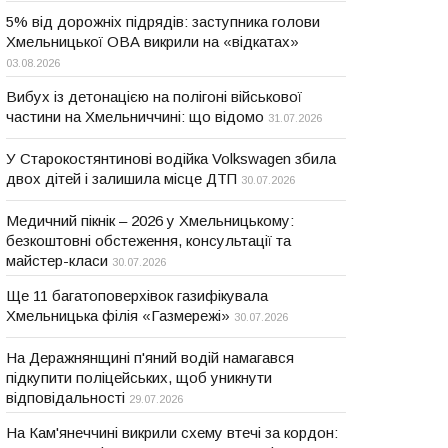
5% від дорожніх підрядів: заступника голови
Хмельницької ОВА викрили на «відкатах»
03.08.2026
Вибух із детонацією на полігоні військової
частини на Хмельниччині: що відомо
31.07.2026
У Старокостянтинові водійка Volkswagen збила
двох дітей і залишила місце ДТП
30.07.2026
Медичний пікнік – 2026 у Хмельницькому:
безкоштовні обстеження, консультації та
майстер-класи
30.07.2026
Ще 11 багатоповерхівок газифікувала
Хмельницька філія «Газмережі»
30.07.2026
На Деражнянщині п'яний водій намагався
підкупити поліцейських, щоб уникнути
відповідальності
29.07.2026
На Кам'янеччині викрили схему втечі за кордон: