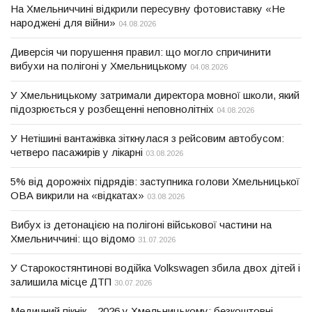
На Хмельниччині відкрили пересувну фотовиставку «Не
народжені для війни»
04.08.2026
Диверсія чи порушення правил: що могло спричинити
вибухи на полігоні у Хмельницькому
04.08.2026
У Хмельницькому затримали директора мовної школи, який
підозрюється у розбещенні неповнолітніх
04.08.2026
У Нетішині вантажівка зіткнулася з рейсовим автобусом:
четверо пасажирів у лікарні
03.08.2026
5% від дорожніх підрядів: заступника голови Хмельницької
ОВА викрили на «відкатах»
03.08.2026
Вибух із детонацією на полігоні військової частини на
Хмельниччині: що відомо
31.07.2026
У Старокостянтинові водійка Volkswagen збила двох дітей і
залишила місце ДТП
30.07.2026
Медичний пікнік – 2026 у Хмельницькому: безкоштовні