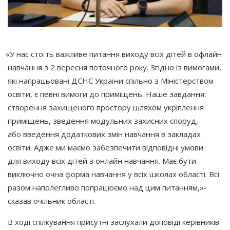
«У
нас стоїть важливе питання виходу всіх дітей в офлайн
навчання з 2 вересня поточного року. Згідно із вимогами,
які напрацьовані ДСНС України спільно з Міністерством
освіти, є певні вимоги до приміщень. Наше завдання:
створення захищеного простору шляхом укріплення
приміщень, зведення модульних захисних споруд,
або введення додаткових змін навчання в закладах
освіти. Адже ми маємо забезпечити відповідні умови
для виходу всіх дітей з онлайн навчання. Має бути
виключно очна форма навчання у всіх школах області. Всі
разом наполегливо попрацюємо над цим питанням,»-
сказав очільник області.
В ході спілкування присутні заслухали доповіді керівників