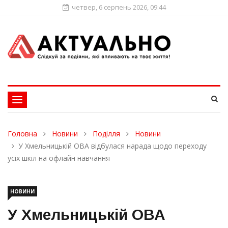
четвер, 6 серпень 2026, 09:44
Toggle
navigation
Головна
Новини
Поділля
Новини
У Хмельницькій ОВА відбулася нарада щодо переходу
усіх шкіл на офлайн навчання
НОВИНИ
У Хмельницькій ОВА