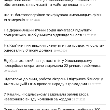
обстеження, консультації та майстер-класи
30.07.2026
Ще 11 багатоповерхівок газифікувала Хмельницька філія
«Газмережі»
30.07.2026
На Деражнянщині п'яний водій намагався підкупити
поліцейських, щоб уникнути відповідальності
29.07.2026
На Кам'янеччині викрили схему втечі за кордон: «послуги»
оцінювали у 6 тисяч доларів
29.07.2026
Відібрав золотий ланцюжок і втік: у Хмельницькому
поліцейські оперативно затримали 22-річного грабіжника
29.07.2026
Підготовка до зими, робота лікарень і підтримка бізнесу: у
Хмельницькій ОВА провели нараду з громадами
29.07.2026
У Кам’янці-Подільському затримали організатора
незаконного виїзду чоловіків за кордон
28.07.2026
Псевдобанкір ошукав жительку Полонного майже на 100