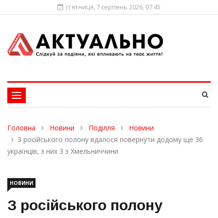
п'ятниця, 7 серпень 2026, 07:45
Toggle
navigation
Головна
Новини
Поділля
Новини
З російського полону вдалося повернути додому ще 36
українців, з них 3 з Хмельниччини
НОВИНИ
З російського полону