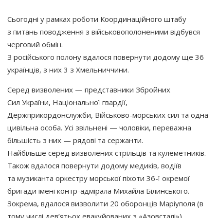
Сьогодні у рамках роботи Координаційного штабу
з питань поводження з військовополоненими відбувся
черговий обмін.
З російського полону вдалося повернути додому ще 36
українців, з них 3 з Хмельниччини.
Серед визволених — представники Збройних
Сил України, Національної гвардії,
Держприкордонслужби, Військово-морських сил та одна
цивільна особа. Усі звільнені — чоловіки, переважна
більшість з них — рядові та сержанти.
Найбільше серед визволених стрільців та кулеметників.
Також вдалося повернути додому медиків, водіїв
та музиканта оркестру морської піхоти 36-ї окремої
бригади імені контр-адмірала Михайла Білинського.
Зокрема, вдалося визволити 20 оборонців Маріуполя
(в
тому числі дев’ятьох евакуйованих з
«Азовсталі
»),