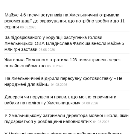
Майже 4,6 тисячі вступників на Хмельниччині отримали
рекомендації до зарахування: що потрібно зробити до 11
серпня
06.08.2026
За підозрюваного у корупції заступника голови
Хмельницької ОВА Владислава Фалюша внесли майже 5
млн грн застави
06.08.2026
Жителька Полонного втратила 123 тисячі гривень через
онлайн-знайомство
06.08.2026
На Хмельниччині відкрили пересувну фотовиставку «Не
народжені для війни»
04.08.2026
Диверсія чи порушення правил: що могло спричинити
вибухи на полігоні у Хмельницькому
04.08.2026
У Хмельницькому затримали директора мовної школи, який
підозрюється у розбещенні неповнолітніх
04.08.2026
У Нетішині вантажівка зіткнулася з рейсовим автобусом: