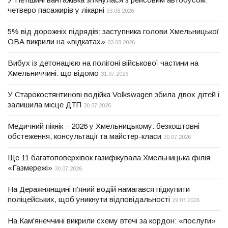
четверо пасажирів у лікарні
03.08.2026
5% від дорожніх підрядів: заступника голови Хмельницької
ОВА викрили на «відкатах»
03.08.2026
Вибух із детонацією на полігоні військової частини на
Хмельниччині: що відомо
31.07.2026
У Старокостянтинові водійка Volkswagen збила двох дітей і
залишила місце ДТП
30.07.2026
Медичний пікнік – 2026 у Хмельницькому: безкоштовні
обстеження, консультації та майстер-класи
30.07.2026
Ще 11 багатоповерхівок газифікувала Хмельницька філія
«Газмережі»
30.07.2026
На Деражнянщині п'яний водій намагався підкупити
поліцейських, щоб уникнути відповідальності
29.07.2026
На Кам'янеччині викрили схему втечі за кордон: «послуги»