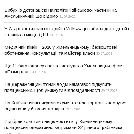
Вибух із детонацією на полігоні військової частини на
Хмельниччині: що відомо
31.07.2026
У Старокостянтинові водійка Volkswagen збила двох дітей і
залишила місце ДТП
30.07.2026
Медичний пікнік – 2026 у Хмельницькому: безкоштовні
обстеження, консультації та майстер-класи
30.07.2026
Ще 11 багатоповерхівок газифікувала Хмельницька філія
«Газмережі»
30.07.2026
На Деражнянщині п'яний водій намагався підкупити
поліцейських, щоб уникнути відповідальності
29.07.2026
На Кам'янеччині викрили схему втечі за кордон: «послуги»
оцінювали у 6 тисяч доларів
29.07.2026
Відібрав золотий ланцюжок і втік: у Хмельницькому
поліцейські оперативно затримали 22-річного грабіжника
29.07.2026