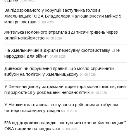
06.08.2026
За підозрюваного у корупції заступника голови
Хмельницької ОВА Владислава Фалюша внесли майже 5
млн грн застави
06.08.2026
Жителька Полонного втратила 123 тисячі гривень через
онлайн-знайомство
06.08.2026
На Хмельниччині відкрили пересувну фотовиставку «Не
народжені для війни»
04.08.2026
Диверсія чи порушення правил: що могло спричинити
вибухи на полігоні у Хмельницькому
04.08.2026
У Хмельницькому затримали директора мовної школи, який
підозрюється у розбещенні неповнолітніх
04.08.2026
У Нетішині вантажівка зіткнулася з рейсовим автобусом:
четверо пасажирів у лікарні
03.08.2026
5% від дорожніх підрядів: заступника голови Хмельницької
ОВА викрили на «відкатах»
03.08.2026