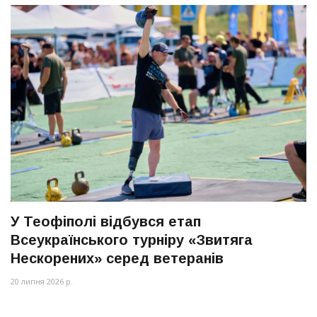
У Теофіполі відбувся етап
Всеукраїнського турніру «Звитяга
Нескорених» серед ветеранів
20 липня 2026 р.