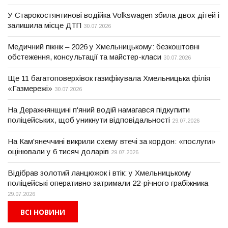
У Старокостянтинові водійка Volkswagen збила двох дітей і
залишила місце ДТП
30.07.2026
Медичний пікнік – 2026 у Хмельницькому: безкоштовні
обстеження, консультації та майстер-класи
30.07.2026
Ще 11 багатоповерхівок газифікувала Хмельницька філія
«Газмережі»
30.07.2026
На Деражнянщині п'яний водій намагався підкупити
поліцейських, щоб уникнути відповідальності
29.07.2026
На Кам'янеччині викрили схему втечі за кордон: «послуги»
оцінювали у 6 тисяч доларів
29.07.2026
Відібрав золотий ланцюжок і втік: у Хмельницькому
поліцейські оперативно затримали 22-річного грабіжника
29.07.2026
ВСІ НОВИНИ