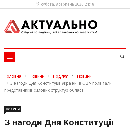
субота, 8 серпень 2026, 21:18
Toggle
navigation
Головна
Новини
Поділля
Новини
З нагоди Дня Конституції України, в ОВА привітали
представників силових структур області
НОВИНИ
З нагоди Дня Конституції