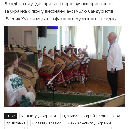
В ході заходу, для присутніх прозвучали привітання
та українські пісні у виконанні ансамблю бандуристів
«Елегія
» Хмельницького фахового музичного коледжу.
ТЕГИ:
Конституція України
відзнаки
Сергій Тюрін
ОВА
привітання
Віолета Лабазюк
День Конституції України