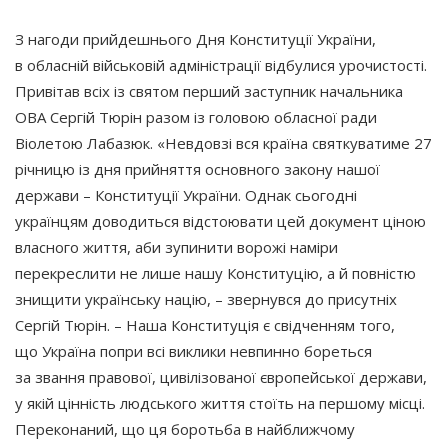
З нагоди прийдешнього Дня Конституції України,
в обласній військовій адміністрації відбулися урочистості.
Привітав всіх із святом перший заступник начальника
ОВА Сергій Тюрін разом із головою обласної ради
Віолетою Лабазюк.
«Невдовзі
вся країна святкуватиме 27
річницю із дня прийняття основного закону нашої
держави – Конституції України. Однак сьогодні
українцям доводиться відстоювати цей документ ціною
власного життя, аби зупинити ворожі наміри
перекреслити не лише нашу Конституцію, а й повністю
знищити українську націю, – звернувся до присутніх
Сергій Тюрін. – Наша Конституція є свідченням того,
що Україна попри всі виклики невпинно бореться
за звання правової, цивілізованої європейської держави,
у якій цінність людського життя стоїть на першому місці.
Переконаний, що ця боротьба в найближчому