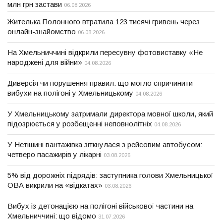
млн грн застави
06.08.2026
Жителька Полонного втратила 123 тисячі гривень через
онлайн-знайомство
06.08.2026
На Хмельниччині відкрили пересувну фотовиставку «Не
народжені для війни»
04.08.2026
Диверсія чи порушення правил: що могло спричинити
вибухи на полігоні у Хмельницькому
04.08.2026
У Хмельницькому затримали директора мовної школи, який
підозрюється у розбещенні неповнолітніх
04.08.2026
У Нетішині вантажівка зіткнулася з рейсовим автобусом:
четверо пасажирів у лікарні
03.08.2026
5% від дорожніх підрядів: заступника голови Хмельницької
ОВА викрили на «відкатах»
03.08.2026
Вибух із детонацією на полігоні військової частини на
Хмельниччині: що відомо
31.07.2026