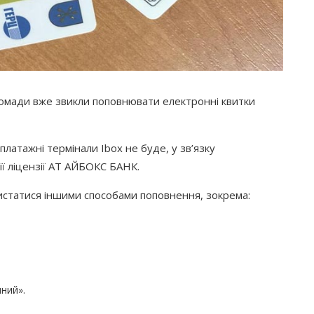
ромади вже звикли поповнювати електронні квитки
латажні термінали Ibox не буде, у зв’язку
ї ліцензії АТ АЙБОКС БАНК.
ристатися іншими способами поповнення, зокрема:
чний».