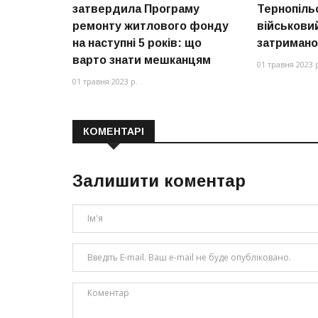
затвердила Програму
Тернопільс
ремонту житлового фонду
військовий
на наступні 5 років: що
затримано
варто знати мешканцям
01 травня 2023 
01 травня 2023 р.
КОМЕНТАРІ
Залишити коментар