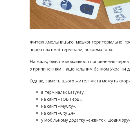
Жителі Хмельницької міської територіальної г
через платіжні термінали, зокрема Ibox.
На жаль, більше можливості поповнення через п
з припиненням Національним банком України ді
Однак, замість цього жителі міста можуть ско
в терміналах EasyPay,
на сайті
«ТОВ
Герц»,
на сайті
«MyCity
»,
на сайті
«City
24»
у мобільному додатку
«е
-квиток: щодня зру