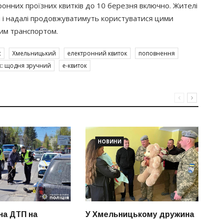
онних проїзних квитків до 10 березня включно. Жителі
 і надалі продовжуватимуть користуватися цими
им транспортом.
с
Хмельницький
електронний квиток
поповнення
к: щодня зручний
е-квиток
НОВИНИ
а ДТП на
У Хмельницькому дружина
Л