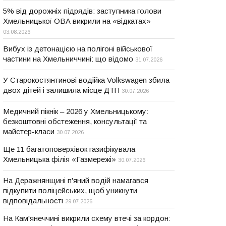
5% від дорожніх підрядів: заступника голови
Хмельницької ОВА викрили на «відкатах»
03.08.2026
Вибух із детонацією на полігоні військової
частини на Хмельниччині: що відомо
31.07.2026
У Старокостянтинові водійка Volkswagen збила
двох дітей і залишила місце ДТП
30.07.2026
Медичний пікнік – 2026 у Хмельницькому:
безкоштовні обстеження, консультації та
майстер-класи
30.07.2026
Ще 11 багатоповерхівок газифікувала
Хмельницька філія «Газмережі»
30.07.2026
На Деражнянщині п'яний водій намагався
підкупити поліцейських, щоб уникнути
відповідальності
29.07.2026
На Кам'янеччині викрили схему втечі за кордон: