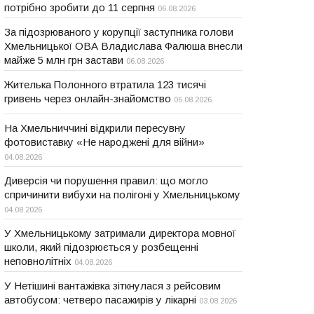
потрібно зробити до 11 серпня
06.08.2026
За підозрюваного у корупції заступника голови
Хмельницької ОВА Владислава Фалюша внесли
майже 5 млн грн застави
06.08.2026
Жителька Полонного втратила 123 тисячі
гривень через онлайн-знайомство
06.08.2026
На Хмельниччині відкрили пересувну
фотовиставку «Не народжені для війни»
04.08.2026
Диверсія чи порушення правил: що могло
спричинити вибухи на полігоні у Хмельницькому
04.08.2026
У Хмельницькому затримали директора мовної
школи, який підозрюється у розбещенні
неповнолітніх
04.08.2026
У Нетішині вантажівка зіткнулася з рейсовим
автобусом: четверо пасажирів у лікарні
03.08.2026