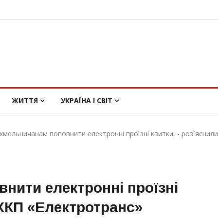
ЖИТТЯ
УКРАЇНА І СВІТ
 хмельничанам поповнити електронні проїзні квитки, - роз`яснил
нити електронні проїзні
 ХКП «Електротранс»