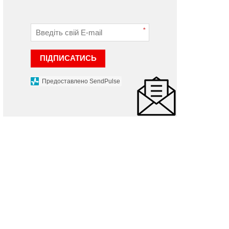
собливих обставин: куди
обдарованим дітям та
вертатися жителям
провідним митцям вруч
*
мельниччини
сертифікати на персонал
стипендії
 квітня 2023 р.
ПІДПИСАТИСЬ
12 квітня 2023 р.
Предоставлено SendPulse