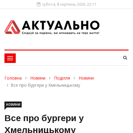
субота, 8 серпень 2026, 22:11
Toggle
navigation
Головна
Новини
Поділля
Новини
Все про бургери у Хмельницькому
НОВИНИ
Все про бургери у
Хмельницькому