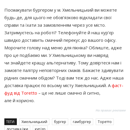
Посмакувати бургером у м. Хмельницький ви можете
будь-де, для цього не обов’язково відкладати свої
справи та їхати за замовленням через усе місто.
Затримуєтесь на роботі? Телефонуйте й наш кур’єр
швидко доставить смачний перекус до вашого офісу.
Морочите голову над меню для пікніка? Облиште, адже
про це подбаємо ми. У Хмельницькому ви навряд
чи знайдете кращу альтернативу. Тому довіртеся нам і
замовте палітру неповторних смаків. Бажаєте здивувати
рідних смачним обідом? Тоді вам теж до нас. Адже наша
доставка працює по всьому місту Хмельницький. А
фаст-
фуд від Toretto
– це не лише смачно й ситно,
але й корисно.
На правах реклами
ТЕГИ:
Хмельницький
бургер
гамбургер
Торетто
доставка їжи
кур'єр