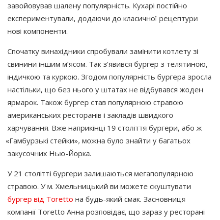
завойовував шалену популярність. Кухарі постійно
експериментували, додаючи до класичної рецептури
нові компоненти.
Спочатку винахідники спробували замінити котлету зі
свинини іншим м’ясом. Так з’явився бургер з телятиною,
індичкою та куркою. Згодом популярність бургера зросла
настільки, що без нього у штатах не відбувався жоден
ярмарок. Також бургер став популярною стравою
американських ресторанів і закладів швидкого
харчування. Вже наприкінці 19 століття бургери, або ж
«Гамбурзькі
стейки», можна було знайти у багатьох
закусочних Нью-Йорка.
У 21 столітті бургери залишаються мегапопулярною
стравою. У м. Хмельницький ви можете скуштувати
бургер від Toretto
на будь-який смак. Засновниця
компанії Toretto Анна розповідає, що зараз у ресторані