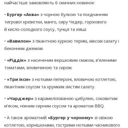
найчастіше замовляють 6 смачних новинок:
•
Бургер
«Аква
»
з чорною булкою та поєднанням
тигрової креветки, манго, сиру Чедер, горіхового
й кисло-солодкого соусу, тунця та хіяші.
•
«Вавилон
»
з пікантною куркою теріякі, міксом салату і
беконним джемом.
•
«Ріддік
»
з насиченим вершковим смаком, в’яленими
томатами, яловичиною та сиром.
•
«Три
ікси»
з нотками пепероні, яловичою котлетою,
пікантним соусом та хрумким листям салату.
•
«Чарджер
»
з карамелізованою цибулею, соковитим
м’ясом, ніжним сирним соусом та ароматом BBQ.
• А також ароматний
«Бургер
у чорному»
зі свіжою
котлетою, корнішонами, гострими нотками часникового