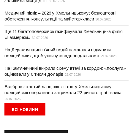
залишила місце ДТП
30.07.2026
Медичний пікнік – 2026 у Хмельницькому: безкоштовні
обстеження, консультації та майстер-класи
30.07.2026
Ще 11 багатоповерхівок газифікувала Хмельницька філія
«Газмережі»
30.07.2026
На Деражнянщині п'яний водій намагався підкупити
поліцейських, щоб уникнути відповідальності
29.07.2026
На Кам'янеччині викрили схему втечі за кордон: «послуги»
оцінювали у 6 тисяч доларів
29.07.2026
Відібрав золотий ланцюжок і втік: у Хмельницькому
поліцейські оперативно затримали 22-річного грабіжника
29.07.2026
ВСІ НОВИНИ