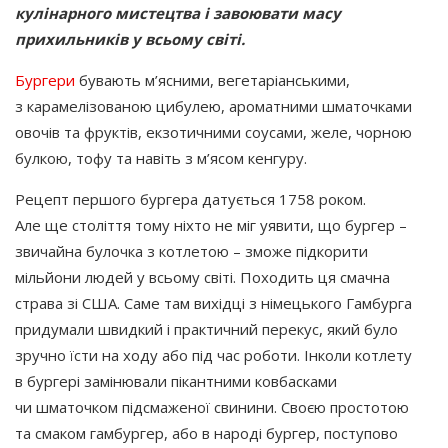
кулінарного мистецтва і завоювати масу
прихильників у всьому світі.
Бургери
бувають м’ясними, вегетаріанськими,
з карамелізованою цибулею, ароматними шматочками
овочів та фруктів, екзотичними соусами, желе, чорною
булкою, тофу та навіть з м’ясом кенгуру.
Рецепт першого бургера датується 1758 роком.
Але ще століття тому ніхто не міг уявити, що бургер –
звичайна булочка з котлетою – зможе підкорити
мільйони людей у всьому світі. Походить ця смачна
страва зі США. Саме там вихідці з німецького Гамбурга
придумали швидкий і практичний перекус, який було
зручно їсти на ходу або під час роботи. Інколи котлету
в бургері замінювали пікантними ковбасками
чи шматочком підсмаженої свинини. Своєю простотою
та смаком гамбургер, або в народі бургер, поступово