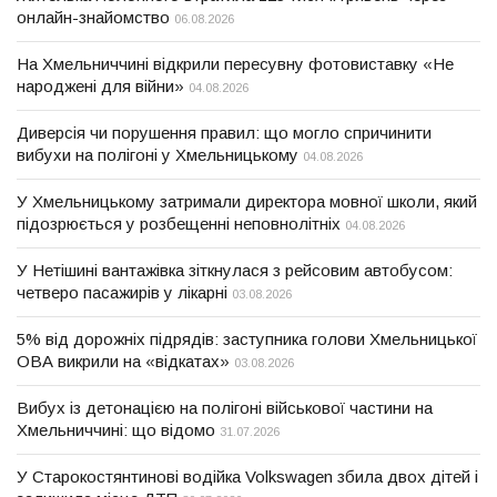
онлайн-знайомство
06.08.2026
На Хмельниччині відкрили пересувну фотовиставку «Не
народжені для війни»
04.08.2026
Диверсія чи порушення правил: що могло спричинити
вибухи на полігоні у Хмельницькому
04.08.2026
У Хмельницькому затримали директора мовної школи, який
підозрюється у розбещенні неповнолітніх
04.08.2026
У Нетішині вантажівка зіткнулася з рейсовим автобусом:
четверо пасажирів у лікарні
03.08.2026
5% від дорожніх підрядів: заступника голови Хмельницької
ОВА викрили на «відкатах»
03.08.2026
Вибух із детонацією на полігоні військової частини на
Хмельниччині: що відомо
31.07.2026
У Старокостянтинові водійка Volkswagen збила двох дітей і