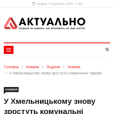
неділя, 9 серпень 2026, 11:43
Toggle
navigation
Головна
Новини
Поділля
Новини
У Хмельницькому знову зростуть комунальні тарифи
НОВИНИ
У Хмельницькому знову
зростуть комунальні