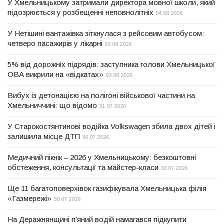
У Хмельницькому затримали директора мовної школи, який
підозрюється у розбещенні неповнолітніх
04.08.2026
У Нетішині вантажівка зіткнулася з рейсовим автобусом:
четверо пасажирів у лікарні
03.08.2026
5% від дорожніх підрядів: заступника голови Хмельницької
ОВА викрили на «відкатах»
03.08.2026
Вибух із детонацією на полігоні військової частини на
Хмельниччині: що відомо
31.07.2026
У Старокостянтинові водійка Volkswagen збила двох дітей і
залишила місце ДТП
30.07.2026
Медичний пікнік – 2026 у Хмельницькому: безкоштовні
обстеження, консультації та майстер-класи
30.07.2026
Ще 11 багатоповерхівок газифікувала Хмельницька філія
«Газмережі»
30.07.2026
На Деражнянщині п'яний водій намагався підкупити