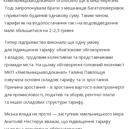
«Хмельницькводоканал
» оголосило ще в кінці березня.
Тоді запропонували брати з мешканців багатоповерхівок
і приватних будинків однакову суму. Таким чином,
тарифи як на водопостачання так і на водовідведення
мали збільшитися на 2-2,5 гривні.
Тепер підприємство виконало ще одну умову
для підвищення тарифу: обов’язкове обговорення
з владою, трудовим колективом та представниками
громади міста. На цьому обговоренні головний економіст
МКП
«Хмельницькводоканал
» Галина Павлощук
озвучила основні складові тарифу та їх зростання.
Причина зростання – в зростанні вартості електроенергії
для промисловості, податків та зборів, рентної плати
та інших складових структури тарифу.
Міська влада не проти — заступник хмельницького мера
Анатолій Нестерук вважає, що підвищення тарифу
на воду є економічно обґрунтованим.