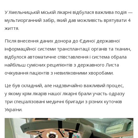
У Хмельницькій міській лікарні відбулася важлива подія —
мультиорганний забір, який дав можливість врятувати 4
життя.
Після внесення даних донора до Єдиної державної
інформаційної системи трансплантації органів та тканин,
відбулося автоматичне співставлення і система обрала
найбільш сумісних реципієнтів з державного Листа
очікування пацієнтів з невиліковними хворобами.
Це був складний, але надзвичайно важливий процес,
у якому крім лікарів нашої лікарні брали участь одразу
три спеціалізовані медичні бригади з різних куточків
України.