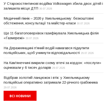
У Старокостянтинові водійка Volkswagen збила двох дітей і
залишила місце ДТП
30.07.2026
Медичний пікнік – 2026 у Хмельницькому: безкоштовні
обстеження, консультації та майстер-класи
30.07.2026
Ще 11 багатоповерхівок газифікувала Хмельницька філія
«Газмережі»
30.07.2026
На Деражнянщині п'яний водій намагався підкупити
поліцейських, щоб уникнути відповідальності
29.07.2026
На Кам'янеччині викрили схему втечі за кордон: «послуги»
оцінювали у 6 тисяч доларів
29.07.2026
Відібрав золотий ланцюжок і втік: у Хмельницькому
поліцейські оперативно затримали 22-річного грабіжника
29.07.2026
ВСІ НОВИНИ