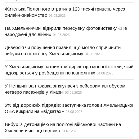
Жителька Полонного втратила 123 тисячі гривень через
онлайн-знайомство
06.08.2026
На Хмельниччині відкрили пересувну фотовиставку «Не
народжені для війни»
04.08.2026
Диверсія чи порушення правил: що могло спричинити
вибухи на полігоні у Хмельницькому
04.08.2026
У Хмельницькому затримали директора мовної школи, який
підозрюється у розбещенні неповнолітніх
04.08.2026
У Нетішині вантажівка зіткнулася з рейсовим автобусом:
четверо пасажирів у лікарні
03.08.2026
5% від дорожніх підрядів: заступника голови Хмельницької
ОВА викрили на «відкатах»
03.08.2026
Вибух із детонацією на полігоні військової частини на
Хмельниччині: що відомо
31.07.2026