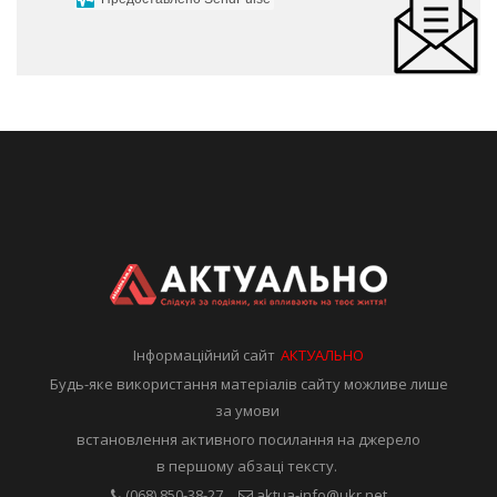
Інформаційний сайт
АКТУАЛЬНО
Будь-яке використання матеріалів сайту можливе лише
за умови
встановлення активного посилання на джерело
в першому абзаці тексту.
(068) 850-38-27
aktua-info@ukr.net