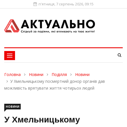
п'ятниця, 7 серпень 2026, 09:15
Toggle
navigation
Головна
Новини
Поділля
Новини
У Хмельницькому посмертний донор органів дав
можливість врятувати життя чотирьох людей
НОВИНИ
У Хмельницькому