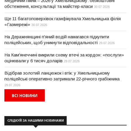
Медичний пікнік – 2026 у Хмельницькому: безкоштовні
обстеження, консультації та майстер-класи
30.07.2026
Ще 11 багатоповерхівок газифікувала Хмельницька філія
«Газмережі»
30.07.2026
На Деражнянщині п'яний водій намагався підкупити
поліцейських, щоб уникнути відповідальності
29.07.2026
На Кам'янеччині викрили схему втечі за кордон: «послуги»
оцінювали у 6 тисяч доларів
29.07.2026
Відібрав золотий ланцюжок і втік: у Хмельницькому
поліцейські оперативно затримали 22-річного грабіжника
29.07.2026
ВСІ НОВИНИ
СЛІДКУЙ ЗА НАШИМИ НОВИНАМИ