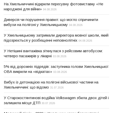
На Хмельниччині відкрили пересувну фотовиставку «Не
народжені для війни»
04.08.2026
Диверсія чи порушення правил: що могло спричинити
вибухи на полігоні у Хмельницькому
04.08.2026
У Хмельницькому затримали директора мовної школи, який
підозрюється у розбещенні неповнолітніх
04.08.2026
У Нетішині вантажівка зіткнулася з рейсовим автобусом:
четверо пасажирів у лікарні
03.08.2026
5% від дорожніх підрядів: заступника голови Хмельницької
ОВА викрили на «відкатах»
03.08.2026
Вибух із детонацією на полігоні військової частини на
Хмельниччині: що відомо
31.07.2026
У Старокостянтинові водійка Volkswagen збила двох дітей і
залишила місце ДТП
30.07.2026