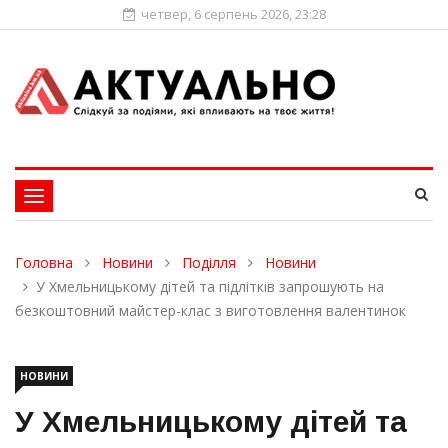
четвер, 6 серпень 2026, 23:28
Toggle
navigation
Головна
Новини
Поділля
Новини
У Хмельницькому дітей та підлітків запрошують на
безкоштовний майстер-клас з виготовлення валентинок
НОВИНИ
У Хмельницькому дітей та