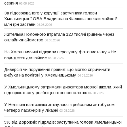
серпня
06.08.2026
За підозрюваного у корупції заступника голови
Хмельницької ОВА Владислава Фалюша внесли майже 5
млн грн застави
06.08.2026
Жителька Полонного втратила 123 тисячі гривень через
онлайн-знайомство
06.08.2026
На Хмельниччині відкрили пересувну фотовиставку «Не
народжені для війни»
04.08.2026
Диверсія чи порушення правил: що могло спричинити
вибухи на полігоні у Хмельницькому
04.08.2026
У Хмельницькому затримали директора мовної школи, який
підозрюється у розбещенні неповнолітніх
04.08.2026
У Нетішині вантажівка зіткнулася з рейсовим автобусом:
четверо пасажирів у лікарні
03.08.2026
5% від дорожніх підрядів: заступника голови Хмельницької