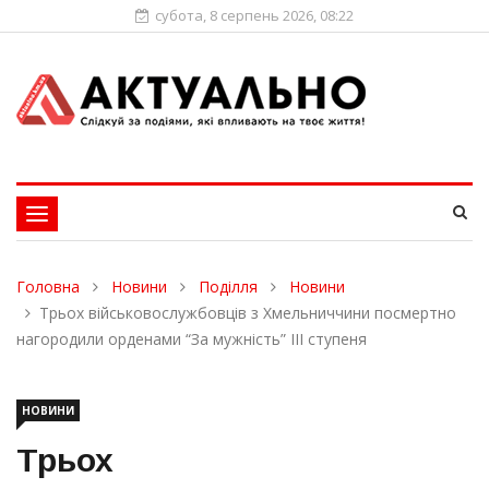
субота, 8 серпень 2026, 08:22
Toggle
navigation
Головна
Новини
Поділля
Новини
Трьох військовослужбовців з Хмельниччини посмертно
нагородили орденами “За мужність” ІІІ ступеня
НОВИНИ
Трьох