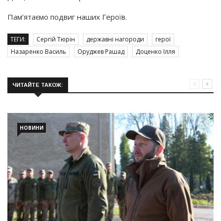
Пам’ятаємо подвиг наших Героїв.
ТЕГИ:
Сергій Тюрін
державні нагороди
герої
Назаренко Василь
Оруджев Рашад
Доценко Ілля
ЧИТАЙТЕ ТАКОЖ:
НОВИНИ