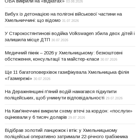
ОВА викрили на «відкатах»
03.08.2026
Вибух із детонацією на полігоні військової частини на
Хмельниччині: що відомо
31.07.2026
У Старокостянтинові водійка Volkswagen збила двох дітей і
залишила місце ДТП
30.07.2026
Медичний пікнік – 2026 у Хмельницькому: безкоштовні
обстеження, консультації та майстер-класи
30.07.2026
Ще 11 багатоповерхівок газифікувала Хмельницька філія
«Газмережі»
30.07.2026
На Деражнянщині п'яний водій намагався підкупити
поліцейських, щоб уникнути відповідальності
29.07.2026
На Кам'янеччині викрили схему втечі за кордон: «послуги»
оцінювали у 6 тисяч доларів
29.07.2026
Відібрав золотий ланцюжок і втік: у Хмельницькому
поліцейські оперативно затримали 22-річного грабіжника