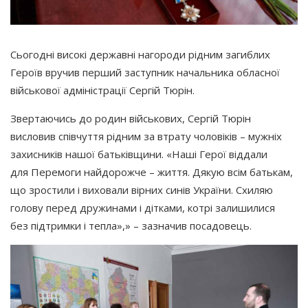
Сьогодні високі державні нагороди рідним загиблих
Героїв вручив перший заступник начальника обласної
військової адміністрації Сергій Тюрін.
Звертаючись до родин військових, Сергій Тюрін
висловив співчуття рідним за втрату чоловіків – мужніх
захисників нашої батьківщини.
«Наші
Герої віддали
для Перемоги найдорожче – життя. Дякую всім батькам,
що зростили і виховали вірних синів України. Схиляю
голову перед дружинами і дітками, котрі залишилися
без підтримки і тепла»,» – зазначив посадовець.