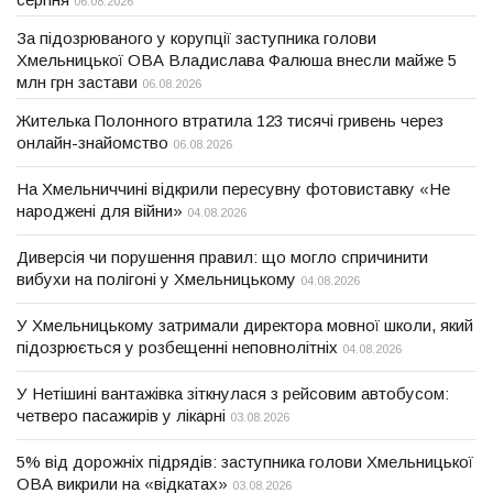
06.08.2026
За підозрюваного у корупції заступника голови
Хмельницької ОВА Владислава Фалюша внесли майже 5
млн грн застави
06.08.2026
Жителька Полонного втратила 123 тисячі гривень через
онлайн-знайомство
06.08.2026
На Хмельниччині відкрили пересувну фотовиставку «Не
народжені для війни»
04.08.2026
Диверсія чи порушення правил: що могло спричинити
вибухи на полігоні у Хмельницькому
04.08.2026
У Хмельницькому затримали директора мовної школи, який
підозрюється у розбещенні неповнолітніх
04.08.2026
У Нетішині вантажівка зіткнулася з рейсовим автобусом:
четверо пасажирів у лікарні
03.08.2026
5% від дорожніх підрядів: заступника голови Хмельницької
ОВА викрили на «відкатах»
03.08.2026