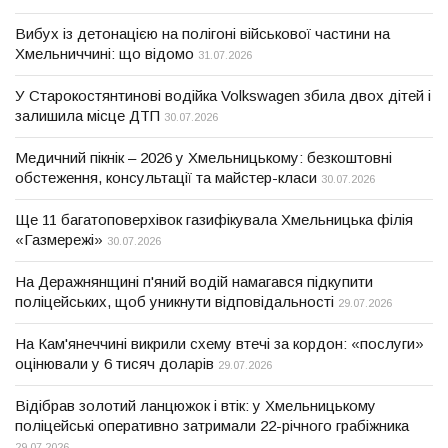
Вибух із детонацією на полігоні військової частини на
Хмельниччині: що відомо
31.07.2026
У Старокостянтинові водійка Volkswagen збила двох дітей і
залишила місце ДТП
30.07.2026
Медичний пікнік – 2026 у Хмельницькому: безкоштовні
обстеження, консультації та майстер-класи
30.07.2026
Ще 11 багатоповерхівок газифікувала Хмельницька філія
«Газмережі»
30.07.2026
На Деражнянщині п'яний водій намагався підкупити
поліцейських, щоб уникнути відповідальності
29.07.2026
На Кам'янеччині викрили схему втечі за кордон: «послуги»
оцінювали у 6 тисяч доларів
29.07.2026
Відібрав золотий ланцюжок і втік: у Хмельницькому
поліцейські оперативно затримали 22-річного грабіжника
29.07.2026