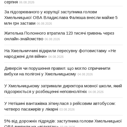
серпня
06.08.2026
За підозрюваного у корупції заступника голови
Хмельницької ОВА Владислава Фалюша внесли майже 5
млн грн застави
06.08.2026
Жителька Полонного втратила 123 тисячі гривень через
онлайн-знайомство
06.08.2026
На Хмельниччині відкрили пересувну фотовиставку «Не
народжені для війни»
04.08.2026
Диверсія чи порушення правил: що могло спричинити
вибухи на полігоні у Хмельницькому
04.08.2026
У Хмельницькому затримали директора мовної школи, який
підозрюється у розбещенні неповнолітніх
04.08.2026
У Нетішині вантажівка зіткнулася з рейсовим автобусом:
четверо пасажирів у лікарні
03.08.2026
5% від дорожніх підрядів: заступника голови Хмельницької
ОВА викрили на «відкатах»