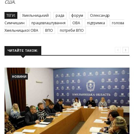
США.
ТЕГИ:
Хмельницький
рада
форум
Олександр
Симчишин
працевлаштування
ОВА
підтримка
голова
Хмельницької ОВА
ВПО
потреби ВПО
ЧИТАЙТЕ ТАКОЖ:
НОВИНИ