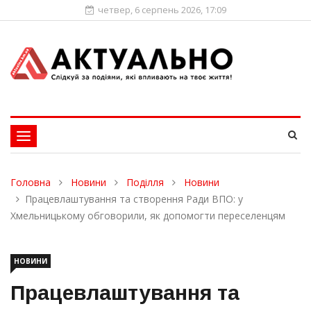
четвер, 6 серпень 2026, 17:09
Toggle
navigation
Головна
Новини
Поділля
Новини
Працевлаштування та створення Ради ВПО: у
Хмельницькому обговорили, як допомогти переселенцям
НОВИНИ
Працевлаштування та