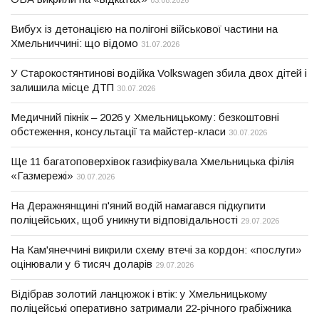
03.08.2026
Вибух із детонацією на полігоні військової частини на
Хмельниччині: що відомо
31.07.2026
У Старокостянтинові водійка Volkswagen збила двох дітей і
залишила місце ДТП
30.07.2026
Медичний пікнік – 2026 у Хмельницькому: безкоштовні
обстеження, консультації та майстер-класи
30.07.2026
Ще 11 багатоповерхівок газифікувала Хмельницька філія
«Газмережі»
30.07.2026
На Деражнянщині п'яний водій намагався підкупити
поліцейських, щоб уникнути відповідальності
29.07.2026
На Кам'янеччині викрили схему втечі за кордон: «послуги»
оцінювали у 6 тисяч доларів
29.07.2026
Відібрав золотий ланцюжок і втік: у Хмельницькому
поліцейські оперативно затримали 22-річного грабіжника