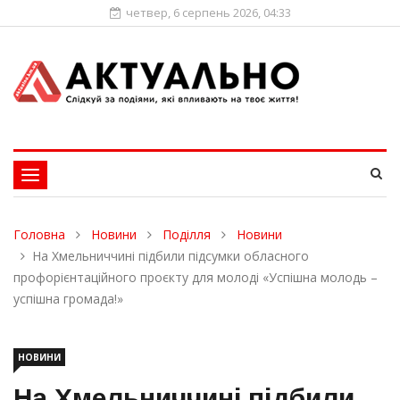
четвер, 6 серпень 2026, 04:33
Toggle
navigation
Головна
Новини
Поділля
Новини
На Хмельниччині підбили підсумки обласного
профорієнтаційного проєкту для молоді «Успішна молодь –
успішна громада!»
НОВИНИ
На Хмельниччині підбили