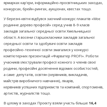
ярмарках кар’єри, інформаційно-просвітницьких заходах,
конкурсах, брейн-рингах, аукціонах, квестах тощо.
У березні-квітні відбувся заочний конкурс плакатів
«Моє
родинне дерево професій» серед учнів 8-9 класів
закладів загальної середньої освіти Хмельницької
області. А восени старшокласники закладів загальної
середньої освіти та здобувачі освіти закладів
професійно-технічної освіти змагалися у конкурсі
комп'ютерних презентацій
«Фарватер
PROFI». Роботи
учасників ілюстрували професії кожного з членів своєї
родини, професійні досягнення відомих особистостей,
а саме: депутатів, освітян
(керівників
, викладачів,
майстрів виробничого навчання), лікарів,
керівників успішних підприємств та компаній, спортсменів,
артистів, журналістів тощо.
В цілому в заходах Проєкту взяли участь більше
16,4