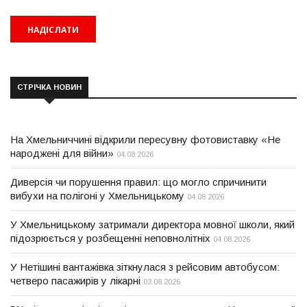
СТРІЧКА НОВИН
На Хмельниччині відкрили пересувну фотовиставку «Не
народжені для війни»
04.08.2026
Диверсія чи порушення правил: що могло спричинити
вибухи на полігоні у Хмельницькому
04.08.2026
У Хмельницькому затримали директора мовної школи, який
підозрюється у розбещенні неповнолітніх
04.08.2026
У Нетішині вантажівка зіткнулася з рейсовим автобусом:
четверо пасажирів у лікарні
03.08.2026