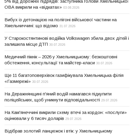
5% від дорожніх підрядів: заступника голови Хмельницької
ОВА викрили на «відкатах»
03.08.2026
Вибух із детонацією на полігоні військової частини на
Хмельниччині: що відомо
31.07.2026
У Старокостянтинові водійка Volkswagen збила двох дітей і
залишила місце ДТП
30.07.2026
Медичний пікнік – 2026 у Хмельницькому: безкоштовні
обстеження, консультації та майстер-класи
30.07.2026
Ще 11 багатоповерхівок газифікувала Хмельницька філія
«Газмережі»
30.07.2026
На Деражнянщині п'яний водій намагався підкупити
поліцейських, щоб уникнути відповідальності
29.07.2026
На Кам'янеччині викрили схему втечі за кордон: «послуги»
оцінювали у 6 тисяч доларів
29.07.2026
Відібрав золотий ланцюжок і втік: у Хмельницькому