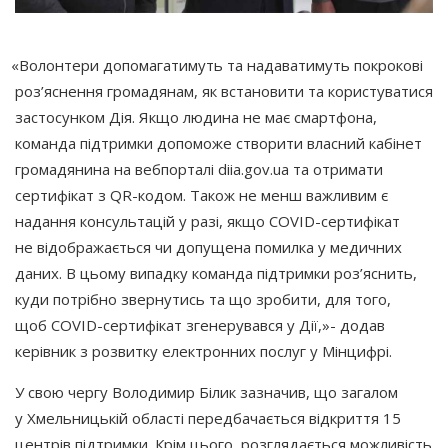
«Волонтери
допомагатимуть та надаватимуть покрокові
роз’яснення громадянам, як встановити та користуватися
застосунком Дія. Якщо людина не має смартфона,
команда підтримки допоможе створити власний кабінет
громадянина на вебпорталі diia.gov.ua та отримати
сертифікат з QR-кодом. Також не менш важливим є
надання консультацій у разі, якщо COVID-сертифікат
не відображається чи допущена помилка у медичних
даних. В цьому випадку команда підтримки роз’яснить,
куди потрібно звернутись та що зробити, для того,
щоб COVID-сертифікат згенерувався у Дії,»- додав
керівник з розвитку електронних послуг у Мінцифрі.
У свою чергу Володимир Білик зазначив, що загалом
у Хмельницькій області передбачається відкриття 15
центрів підтримки. Крім цього, розглядається можливість