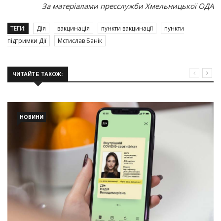
За матеріалами пресслужби Хмельницької ОДА
ТЕГИ:
Дія
вакцинація
пункти вакцинації
пункти
підтримки Дії
Мстислав Банік
ЧИТАЙТЕ ТАКОЖ:
НОВИНИ