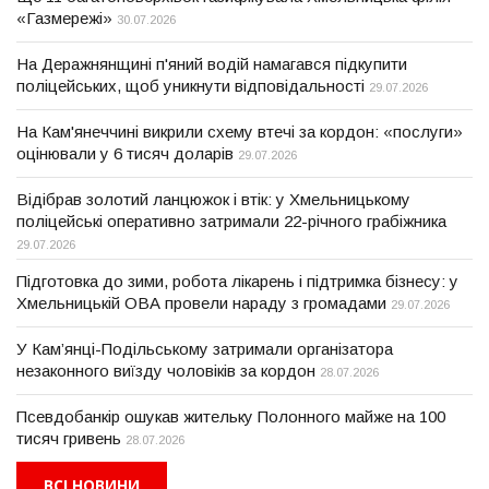
«Газмережі»
30.07.2026
На Деражнянщині п'яний водій намагався підкупити
поліцейських, щоб уникнути відповідальності
29.07.2026
На Кам'янеччині викрили схему втечі за кордон: «послуги»
оцінювали у 6 тисяч доларів
29.07.2026
Відібрав золотий ланцюжок і втік: у Хмельницькому
поліцейські оперативно затримали 22-річного грабіжника
29.07.2026
Підготовка до зими, робота лікарень і підтримка бізнесу: у
Хмельницькій ОВА провели нараду з громадами
29.07.2026
У Кам’янці-Подільському затримали організатора
незаконного виїзду чоловіків за кордон
28.07.2026
Псевдобанкір ошукав жительку Полонного майже на 100
тисяч гривень
28.07.2026
ВСІ НОВИНИ