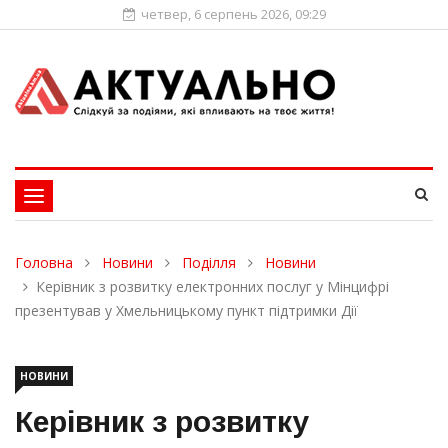
четвер, 6 серпень 2026, 09:29
Toggle
navigation
Головна
Новини
Поділля
Новини
Керівник з розвитку електронних послуг у Мінцифрі
презентував у Хмельницькому пункт підтримки Дії
НОВИНИ
Керівник з розвитку