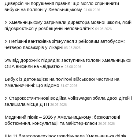
Диверсія чи порушення правил: що могло спричинити
вибухи на полігоні у Хмельницькому
04.08.2026
У Хмельницькому затримали директора мовної школи, який
підозрюється у розбещенні неповнолітніх
04.08.2026
У Нетішині вантажівка зіткнулася з рейсовим автобусом:
четверо пасажирів у лікарні
03.08.2026
5% від дорожніх підрядів: заступника голови Хмельницької
ОВА викрили на «відкатах»
03.08.2026
Вибух із детонацією на полігоні військової частини на
Хмельниччині: що відомо
31.07.2026
У Старокостянтинові водійка Volkswagen збила двох дітей і
залишила місце ДТП
30.07.2026
Медичний пікнік – 2026 у Хмельницькому: безкоштовні
обстеження, консультації та майстер-класи
30.07.2026
Ще 11 багатоповерхівок газифікувала Хмельницька філія